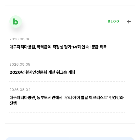
BLOG
2026.08.06
[대구파티마병원] 심장혈관흉부외과 김병호 의무원장 인터뷰 | 진료·
전문분야 이야기
대구파티마병원, 약제급여 적정성 평가 14회 연속 1등급 획득
2026. 01. 20
2026.08.05
2026년 환자안전문화 개선 워크숍 개최
2026.08.04
대구파티마병원, 동부도서관에서 '우리 아이 발달 체크리스트' 건강강좌
진행
암환자의 방사선 치료 - 대구파티마병원 방사선종양학과 윤상모 과장
2026.08.03
대구파티마병원, 개원 70주년 기념 『미션, 파티마에서 빛나다』 발간
축하식 개최
2026. 02. 03