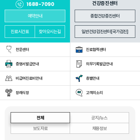
진료과
의료진
건강증진센터
1688-7090
예약안내
종합건강증진센터
진료
시간표
찾아
오시는길
일반건강검진센터[국가검진]
전문센터
진료협력센터
증명서발급안내
의무기록발급안내
비급여진료비안내
층별안내
장례식장
고객의소리
전체
공지/뉴스
보도자료
채용정보