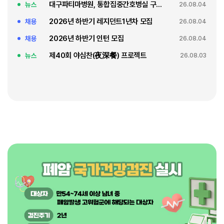
대구파티마병원, 통합집중간호병실 구축 축복식
뉴스
26.08.04
2026년 하반기 레지던트1년차 모집
채용
26.08.04
2026년 하반기 인턴 모집
채용
26.08.04
제40회 야심찬(夜深餐) 프로젝트
뉴스
26.08.03