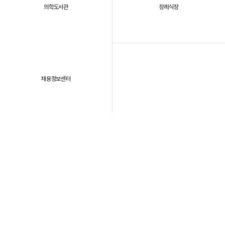
의학도서관
장례식장
채용정보센터
패밀리 사이트
개인정보처리방침
이용약관