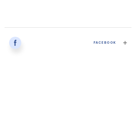
감염병과 건강한 삶 - 대구파티마병원 감염내과 김혜인 과장
FACEBOOK
2026. 04. 02
'생명을 잇다 - 세대를 잇다' 대구파티마병원 산부인과, 분만실
2026. 02. 12