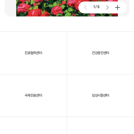
2026. 01. 02
2026.07.24
1
/
5
대구파티마병원, 제4회 '파티마 이념왕을 찾아라! 팀장전' 개최
진료협력센터
건강증진센터
2025년, 대구파티마병원을 되돌아보다
국제진료센터
임상시험센터