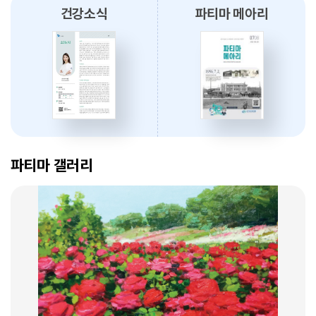
건강소식
파티마 메아리
2026.07.31
대구광역시간호사회와 함께 개원 70주년 기념 커피부스 운영
2026.07.30
대구파티마병원, 진단검사의학과 리모델링 축복식 개최
암 표적치료 - 대구파티마병원 병리과 변정섭 과장
2026.07.29
2026. 01. 07
우성진 동구청장, 대구파티마병원 방문
파티마 갤러리
2026.07.28
대구파티마병원, 스타키보청기 대구센터로부터 개원 70주년 기념
노트북 기증 받아
2026.07.27
암환자의 관리 - 대구파티마병원 혈액종양내과 이선아 과장
대구파티마병원, 개원 70주년 기념 및 제11회 생명사랑 생명주간 축제