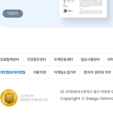
감염병과 건강한 삶 -
대구파티마병원 감염내과 김혜인
더보기
과장
2026. 04. 02
진료협력센터
건강증진센터
국제진료센터
임상시험센터
의
개인정보처리방침
이용약관
이메일수집거부
환자의 권리와 의무
'생명을 잇다 - 세대를 잇다'
대구파티마병원 산부인과, 분만실
(우 41199)대구광역시 동구 아양로 
2026. 02. 12
보건복지부
Copyright ⓒ Daegu fatima h
종합병원 인증의료기관