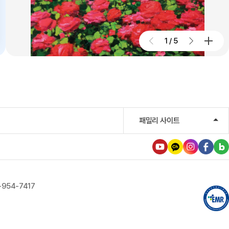
우성진 동구청장, 대구파티마병원
방문
1
/
5
2026.07.28
대구파티마병원, 스타키보청기
대구센터로부터 개원 70주년 기념
노트북 기증 받아
2026.07.27
대구파티마병원, 개원 70주년 기념
패밀리 사이트
및 제11회 생명사랑 생명주간 축제
2026.07.24
대구파티마병원, 제4회 '파티마
-954-7417
이념왕을 찾아라! 팀장전' 개최