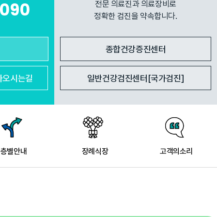
7090
전문 의료진과 의료장비로
정확한 검진을 약속합니다.
종합건강증진센터
아
오시는길
일반건강검진센터[국가검진]
층별안내
장례식장
고객의소리