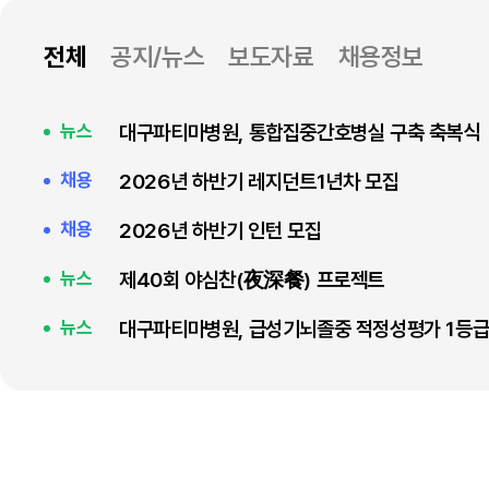
전체
공지/뉴스
보도자료
채용정보
대구파티마병원, 통합집중간호병실 구축 축복식
뉴스
2026년 하반기 레지던트1년차 모집
채용
2026년 하반기 인턴 모집
채용
제40회 야심찬(夜深餐) 프로젝트
뉴스
대구파티마병원, 급성기뇌졸중 적정성평가 1등급
뉴스