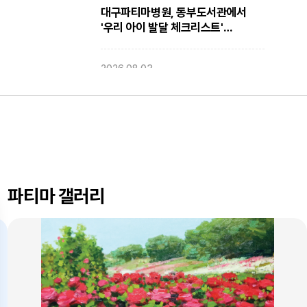
대구파티마병원, 동부도서관에서
'우리 아이 발달 체크리스트'
건강강좌 진행
2026.08.03
대구파티마병원, 개원 70주년 기념
『미션, 파티마에서 빛나다』 발간
축하식 개최
2026.07.31
대구광역시간호사회와 함께 개원
70주년 기념 커피부스 운영
파티마 갤러리
2026.07.30
대구파티마병원, 진단검사의학과
리모델링 축복식 개최
2026.07.29