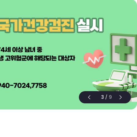
3
/
9