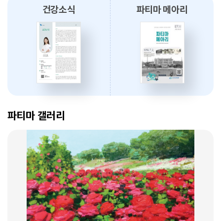
건강소식
파티마 메아리
2026.08.03
대구파티마병원, 개원 70주년 기념 『미션, 파티마에서 빛나다』 발간
축하식 개최
2026.07.31
대구광역시간호사회와 함께 개원 70주년 기념 커피부스 운영
암 표적치료 - 대구파티마병원 병리과 변정섭 과장
2026.07.30
2026. 01. 07
대구파티마병원, 진단검사의학과 리모델링 축복식 개최
파티마 갤러리
2026.07.29
우성진 동구청장, 대구파티마병원 방문
2026.07.28
대구파티마병원, 스타키보청기 대구센터로부터 개원 70주년 기념
암환자의 관리 - 대구파티마병원 혈액종양내과 이선아 과장
노트북 기증 받아