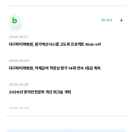
BLOG
2026.08.07
[대구파티마병원] 심장혈관흉부외과 김병호 의무원장 인터뷰 | 진료·
전문분야 이야기
대구파티마병원, 원가계산시스템 고도화 프로젝트 Kick-off
2026. 01. 20
2026.08.06
대구파티마병원, 약제급여 적정성 평가 14회 연속 1등급 획득
2026.08.05
2026년 환자안전문화 개선 워크숍 개최
2026.08.04
암환자의 방사선 치료 - 대구파티마병원 방사선종양학과 윤상모 과장
대구파티마병원, 동부도서관에서 '우리 아이 발달 체크리스트' 건강강좌
진행
2026. 02. 03