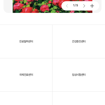
2026. 01. 02
2026.07.27
1
/
5
대구파티마병원, 개원 70주년 기념 및 제11회 생명사랑 생명주간 축제
진료협력센터
건강증진센터
2025년, 대구파티마병원을 되돌아보다
국제진료센터
임상시험센터