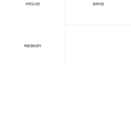
의학도서관
장례식장
채용정보센터
패밀리 사이트
개인정보처리방침
이용약관