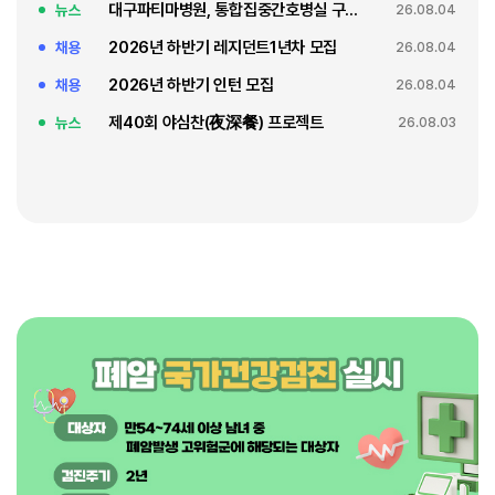
대구파티마병원, 통합집중간호병실 구축 축복식
뉴스
26.08.04
2026년 하반기 레지던트1년차 모집
채용
26.08.04
2026년 하반기 인턴 모집
채용
26.08.04
제40회 야심찬(夜深餐) 프로젝트
뉴스
26.08.03