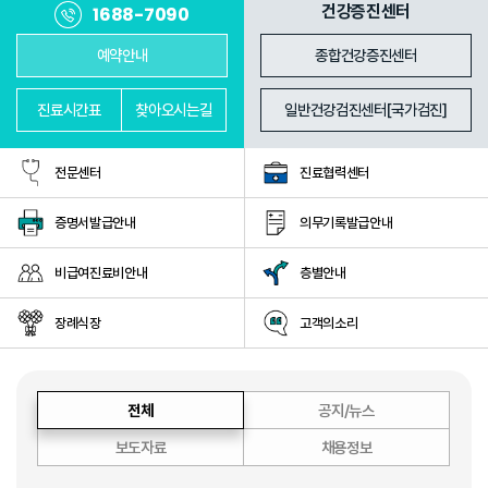
진료과
의료진
건강증진센터
1688-7090
예약안내
종합건강증진센터
진료
시간표
찾아
오시는길
일반건강검진센터[국가검진]
전문센터
진료협력센터
증명서발급안내
의무기록발급안내
비급여진료비안내
층별안내
장례식장
고객의소리
전체
공지/뉴스
보도자료
채용정보