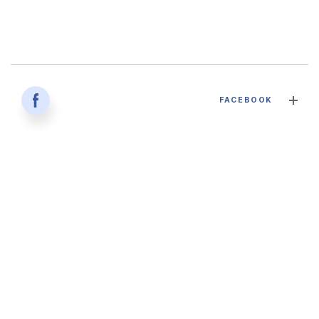
감염병과 건강한 삶 - 대구파티마병원 감염내과 김혜인 과장
FACEBOOK
2026. 04. 02
'생명을 잇다 - 세대를 잇다' 대구파티마병원 산부인과, 분만실
2026. 02. 12