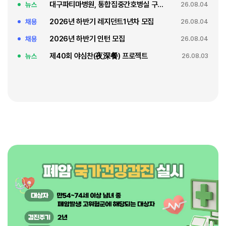
대구파티마병원, 통합집중간호병실 구축 축복식
뉴스
26.08.04
2026년 하반기 레지던트1년차 모집
채용
26.08.04
2026년 하반기 인턴 모집
채용
26.08.04
제40회 야심찬(夜深餐) 프로젝트
뉴스
26.08.03