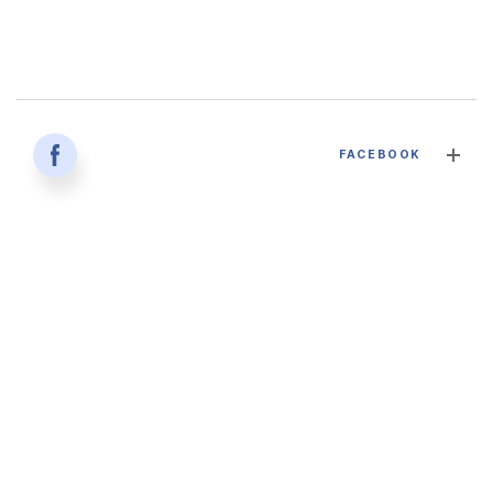
감염병과 건강한 삶 - 대구파티마병원 감염내과 김혜인 과장
FACEBOOK
2026. 04. 02
'생명을 잇다 - 세대를 잇다' 대구파티마병원 산부인과, 분만실
2026. 02. 12