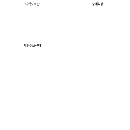
의학도서관
장례식장
채용정보센터
패밀리 사이트
개인정보처리방침
이용약관