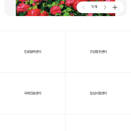
2026. 01. 02
2026.07.27
1
/
5
대구파티마병원, 개원 70주년 기념 및 제11회 생명사랑 생명주간 축제
진료협력센터
건강증진센터
2025년, 대구파티마병원을 되돌아보다
국제진료센터
임상시험센터