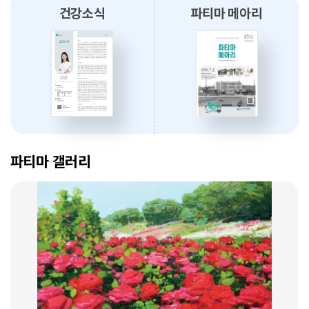
건강소식
파티마 메아리
2026.08.03
대구파티마병원, 개원 70주년 기념 『미션, 파티마에서 빛나다』 발간
축하식 개최
2026.07.31
대구광역시간호사회와 함께 개원 70주년 기념 커피부스 운영
암 표적치료 - 대구파티마병원 병리과 변정섭 과장
2026.07.30
2026. 01. 07
대구파티마병원, 진단검사의학과 리모델링 축복식 개최
파티마 갤러리
2026.07.29
우성진 동구청장, 대구파티마병원 방문
2026.07.28
대구파티마병원, 스타키보청기 대구센터로부터 개원 70주년 기념
암환자의 관리 - 대구파티마병원 혈액종양내과 이선아 과장
노트북 기증 받아