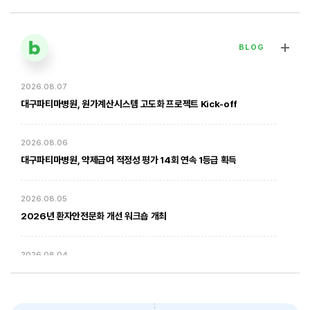
BLOG
2026.08.07
[대구파티마병원] 심장혈관흉부외과 김병호 의무원장 인터뷰 | 진료·
전문분야 이야기
대구파티마병원, 원가계산시스템 고도화 프로젝트 Kick-off
2026. 01. 20
2026.08.06
대구파티마병원, 약제급여 적정성 평가 14회 연속 1등급 획득
2026.08.05
2026년 환자안전문화 개선 워크숍 개최
2026.08.04
암환자의 방사선 치료 - 대구파티마병원 방사선종양학과 윤상모 과장
대구파티마병원, 동부도서관에서 '우리 아이 발달 체크리스트' 건강강좌
진행
2026. 02. 03