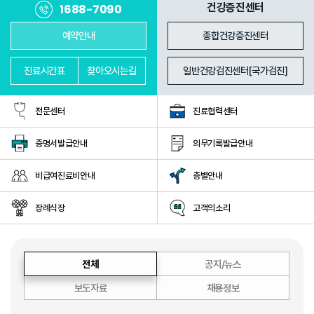
진료과
의료진
건강증진센터
1688-7090
예약안내
종합건강증진센터
진료
시간표
찾아
오시는길
일반건강검진센터[국가검진]
전문센터
진료협력센터
증명서발급안내
의무기록발급안내
비급여진료비안내
층별안내
장례식장
고객의소리
전체
공지/뉴스
보도자료
채용정보