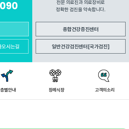
7090
전문 의료진과 의료장비로
정확한 검진을 약속합니다.
종합건강증진센터
아
오시는길
일반건강검진센터[국가검진]
층별안내
장례식장
고객의소리