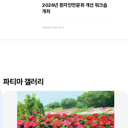
2026년 환자안전문화 개선 워크숍
개최
2026.08.04
대구파티마병원, 동부도서관에서
'우리 아이 발달 체크리스트'
건강강좌 진행
2026.08.03
대구파티마병원, 개원 70주년 기념
『미션, 파티마에서 빛나다』 발간
파티마 갤러리
축하식 개최
2026.07.31
대구광역시간호사회와 함께 개원
70주년 기념 커피부스 운영
2026.07.30