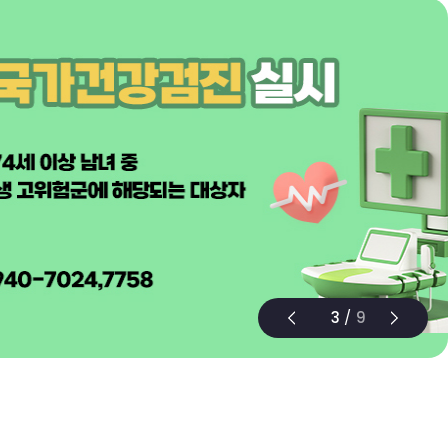
3
/
9