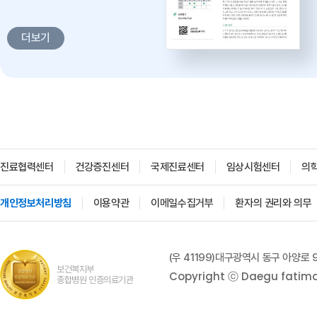
감염병과 건강한 삶 -
대구파티마병원 감염내과 김혜인
더보기
과장
2026. 04. 02
진료협력센터
건강증진센터
국제진료센터
임상시험센터
의
개인정보처리방침
이용약관
이메일수집거부
환자의 권리와 의무
'생명을 잇다 - 세대를 잇다'
대구파티마병원 산부인과, 분만실
(우 41199)대구광역시 동구 아양로 
2026. 02. 12
보건복지부
Copyright ⓒ Daegu fatima h
종합병원 인증의료기관