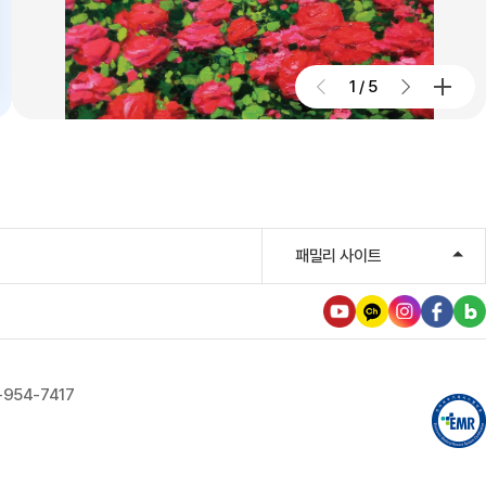
대구파티마병원, 진단검사의학과
리모델링 축복식 개최
1
/
5
2026.07.29
우성진 동구청장, 대구파티마병원
방문
2026.07.28
대구파티마병원, 스타키보청기
패밀리 사이트
대구센터로부터 개원 70주년 기념
노트북 기증 받아
2026.07.27
대구파티마병원, 개원 70주년 기념
-954-7417
및 제11회 생명사랑 생명주간 축제