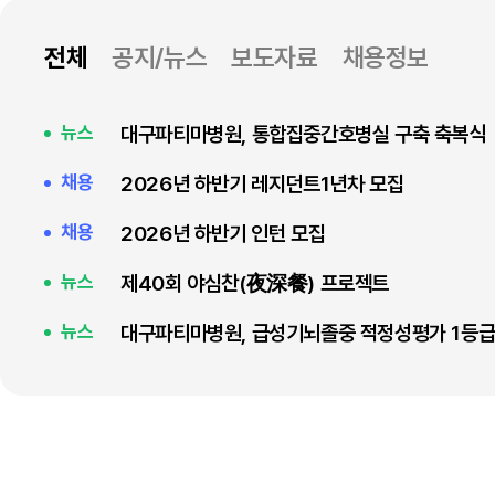
전체
공지/뉴스
보도자료
채용정보
대구파티마병원, 통합집중간호병실 구축 축복식
뉴스
2026년 하반기 레지던트1년차 모집
채용
2026년 하반기 인턴 모집
채용
제40회 야심찬(夜深餐) 프로젝트
뉴스
대구파티마병원, 급성기뇌졸중 적정성평가 1등급
뉴스