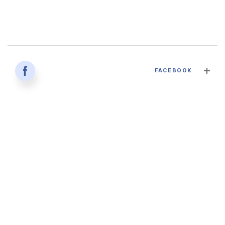
감염병과 건강한 삶 - 대구파티마병원 감염내과 김혜인 과장
FACEBOOK
2026. 04. 02
'생명을 잇다 - 세대를 잇다' 대구파티마병원 산부인과, 분만실
2026. 02. 12