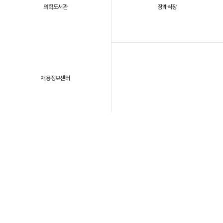
의학도서관
장례식장
채용정보센터
패밀리 사이트
개인정보처리방침
이용약관