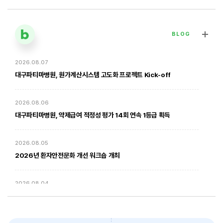
BLOG
2026.08.07
[대구파티마병원] 심장혈관흉부외과 김병호 의무원장 인터뷰 | 진료·
전문분야 이야기
대구파티마병원, 원가계산시스템 고도화 프로젝트 Kick-off
2026. 01. 20
2026.08.06
대구파티마병원, 약제급여 적정성 평가 14회 연속 1등급 획득
2026.08.05
2026년 환자안전문화 개선 워크숍 개최
2026.08.04
암환자의 방사선 치료 - 대구파티마병원 방사선종양학과 윤상모 과장
대구파티마병원, 동부도서관에서 '우리 아이 발달 체크리스트' 건강강좌
진행
2026. 02. 03