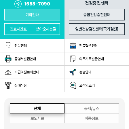
진료과
의료진
건강증진센터
1688-7090
예약안내
종합건강증진센터
진료
시간표
찾아
오시는길
일반건강검진센터[국가검진]
전문센터
진료협력센터
증명서발급안내
의무기록발급안내
비급여진료비안내
층별안내
장례식장
고객의소리
전체
공지/뉴스
보도자료
채용정보