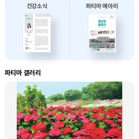
건강소식
파티마 메아리
2026.08.03
대구파티마병원, 개원 70주년 기념 『미션, 파티마에서 빛나다』 발간
축하식 개최
2026.07.31
대구광역시간호사회와 함께 개원 70주년 기념 커피부스 운영
암 표적치료 - 대구파티마병원 병리과 변정섭 과장
2026.07.30
2026. 01. 07
대구파티마병원, 진단검사의학과 리모델링 축복식 개최
파티마 갤러리
2026.07.29
우성진 동구청장, 대구파티마병원 방문
2026.07.28
대구파티마병원, 스타키보청기 대구센터로부터 개원 70주년 기념
암환자의 관리 - 대구파티마병원 혈액종양내과 이선아 과장
노트북 기증 받아