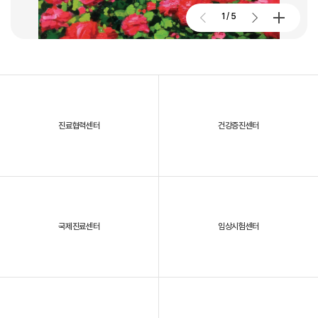
2026. 01. 02
2026.07.27
1
/
5
대구파티마병원, 개원 70주년 기념 및 제11회 생명사랑 생명주간 축제
진료협력센터
건강증진센터
2025년, 대구파티마병원을 되돌아보다
국제진료센터
임상시험센터