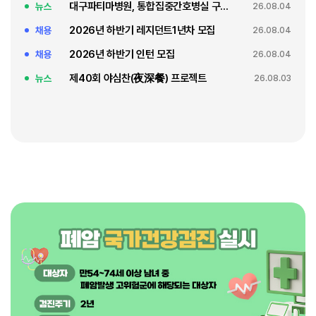
대구파티마병원, 통합집중간호병실 구축 축복식
뉴스
26.08.04
2026년 하반기 레지던트1년차 모집
채용
26.08.04
2026년 하반기 인턴 모집
채용
26.08.04
제40회 야심찬(夜深餐) 프로젝트
뉴스
26.08.03