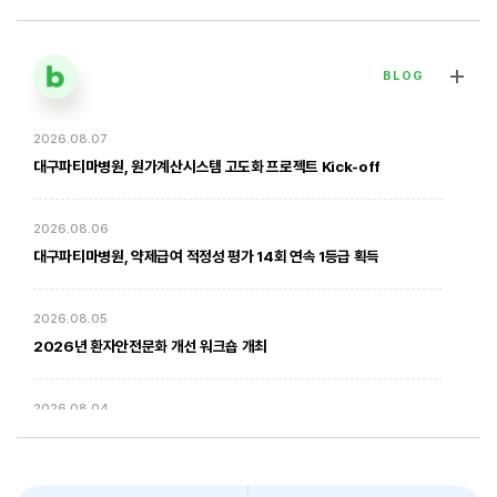
BLOG
2026.08.07
[대구파티마병원] 심장혈관흉부외과 김병호 의무원장 인터뷰 | 진료·
전문분야 이야기
대구파티마병원, 원가계산시스템 고도화 프로젝트 Kick-off
2026. 01. 20
2026.08.06
대구파티마병원, 약제급여 적정성 평가 14회 연속 1등급 획득
2026.08.05
2026년 환자안전문화 개선 워크숍 개최
2026.08.04
암환자의 방사선 치료 - 대구파티마병원 방사선종양학과 윤상모 과장
대구파티마병원, 동부도서관에서 '우리 아이 발달 체크리스트' 건강강좌
진행
2026. 02. 03