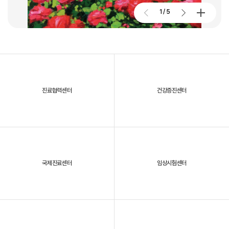
2026. 01. 02
2026.07.27
1
/
5
대구파티마병원, 개원 70주년 기념 및 제11회 생명사랑 생명주간 축제
진료협력센터
건강증진센터
2025년, 대구파티마병원을 되돌아보다
국제진료센터
임상시험센터