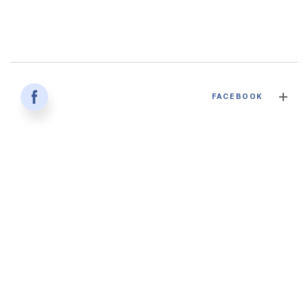
감염병과 건강한 삶 - 대구파티마병원 감염내과 김혜인 과장
FACEBOOK
2026. 04. 02
'생명을 잇다 - 세대를 잇다' 대구파티마병원 산부인과, 분만실
2026. 02. 12