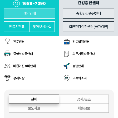
진료과
의료진
건강증진센터
1688-7090
예약안내
종합건강증진센터
진료
시간표
찾아
오시는길
일반건강검진센터[국가검진]
전문센터
진료협력센터
증명서발급안내
의무기록발급안내
비급여진료비안내
층별안내
장례식장
고객의소리
전체
공지/뉴스
보도자료
채용정보