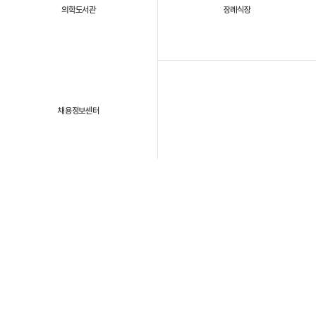
의학도서관
장례식장
채용정보센터
패밀리 사이트
개인정보처리방침
이용약관