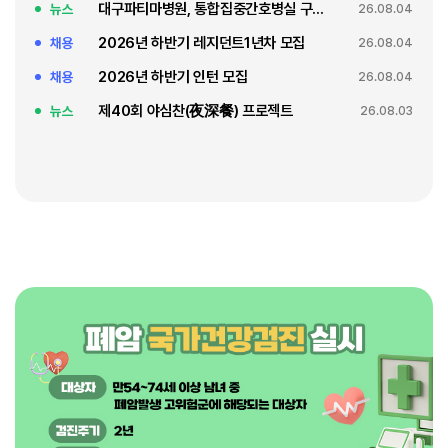
대구파티마병원, 통합집중간호병실 구축 축복식
뉴스
26.08.04
2026년 하반기 레지던트1년차 모집
채용
26.08.04
2026년 하반기 인턴 모집
채용
26.08.04
제40회 야심찬(夜深餐) 프로젝트
뉴스
26.08.03