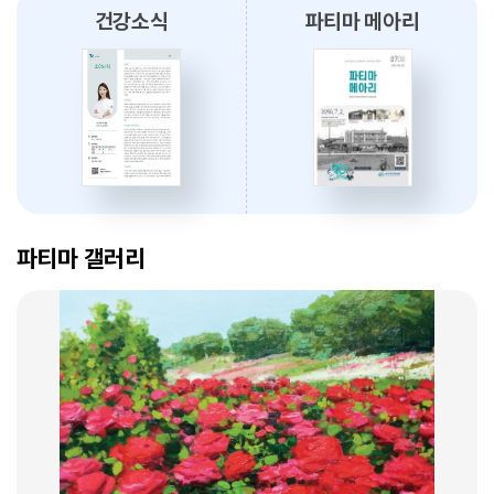
건강소식
파티마 메아리
2026.08.03
대구파티마병원, 개원 70주년 기념 『미션, 파티마에서 빛나다』 발간
축하식 개최
2026.07.31
대구광역시간호사회와 함께 개원 70주년 기념 커피부스 운영
암 표적치료 - 대구파티마병원 병리과 변정섭 과장
2026.07.30
2026. 01. 07
대구파티마병원, 진단검사의학과 리모델링 축복식 개최
파티마 갤러리
2026.07.29
우성진 동구청장, 대구파티마병원 방문
2026.07.28
대구파티마병원, 스타키보청기 대구센터로부터 개원 70주년 기념
암환자의 관리 - 대구파티마병원 혈액종양내과 이선아 과장
노트북 기증 받아