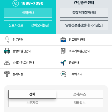
진료과
의료진
건강증진센터
1688-7090
예약안내
종합건강증진센터
진료
시간표
찾아
오시는길
일반건강검진센터[국가검진]
전문센터
진료협력센터
증명서발급안내
의무기록발급안내
비급여진료비안내
층별안내
장례식장
고객의소리
전체
공지/뉴스
보도자료
채용정보