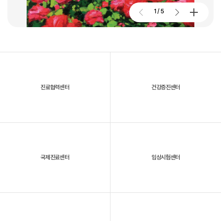
2026. 01. 02
2026.07.27
1
/
5
대구파티마병원, 개원 70주년 기념 및 제11회 생명사랑 생명주간 축제
진료협력센터
건강증진센터
2025년, 대구파티마병원을 되돌아보다
국제진료센터
임상시험센터