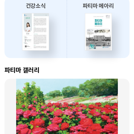
건강소식
파티마 메아리
2026.08.03
대구파티마병원, 개원 70주년 기념 『미션, 파티마에서 빛나다』 발간
축하식 개최
2026.07.31
대구광역시간호사회와 함께 개원 70주년 기념 커피부스 운영
암 표적치료 - 대구파티마병원 병리과 변정섭 과장
2026.07.30
2026. 01. 07
대구파티마병원, 진단검사의학과 리모델링 축복식 개최
파티마 갤러리
2026.07.29
우성진 동구청장, 대구파티마병원 방문
2026.07.28
대구파티마병원, 스타키보청기 대구센터로부터 개원 70주년 기념
암환자의 관리 - 대구파티마병원 혈액종양내과 이선아 과장
노트북 기증 받아