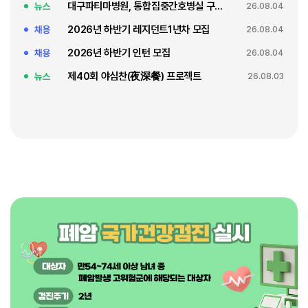
대구파티마병원, 통합집중간호병실 구축 축복식
뉴스
26.08.04
2026년 하반기 레지던트1년차 모집
채용
26.08.04
2026년 하반기 인턴 모집
채용
26.08.04
제40회 야심찬(夜深餐) 프로젝트
뉴스
26.08.03