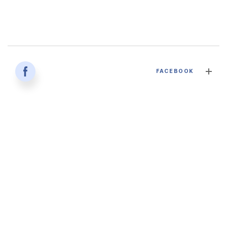
감염병과 건강한 삶 - 대구파티마병원 감염내과 김혜인 과장
FACEBOOK
2026. 04. 02
'생명을 잇다 - 세대를 잇다' 대구파티마병원 산부인과, 분만실
2026. 02. 12