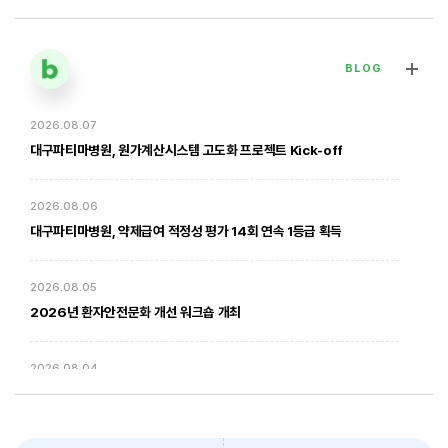
BLOG
2026.08.07
[대구파티마병원] 심장혈관흉부외과 김병호 의무원장 인터뷰 | 진료·
전문분야 이야기
대구파티마병원, 원가계산시스템 고도화 프로젝트 Kick-off
2026. 01. 20
2026.08.06
대구파티마병원, 약제급여 적정성 평가 14회 연속 1등급 획득
2026.08.05
2026년 환자안전문화 개선 워크숍 개최
2026.08.04
암환자의 방사선 치료 - 대구파티마병원 방사선종양학과 윤상모 과장
대구파티마병원, 동부도서관에서 '우리 아이 발달 체크리스트' 건강강좌
진행
2026. 02. 03