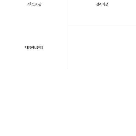
의학도서관
장례식장
채용정보센터
패밀리 사이트
개인정보처리방침
이용약관