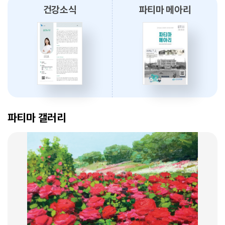
건강소식
파티마 메아리
2026.08.03
대구파티마병원, 개원 70주년 기념 『미션, 파티마에서 빛나다』 발간
축하식 개최
2026.07.31
대구광역시간호사회와 함께 개원 70주년 기념 커피부스 운영
암 표적치료 - 대구파티마병원 병리과 변정섭 과장
2026.07.30
2026. 01. 07
대구파티마병원, 진단검사의학과 리모델링 축복식 개최
파티마 갤러리
2026.07.29
우성진 동구청장, 대구파티마병원 방문
2026.07.28
대구파티마병원, 스타키보청기 대구센터로부터 개원 70주년 기념
암환자의 관리 - 대구파티마병원 혈액종양내과 이선아 과장
노트북 기증 받아