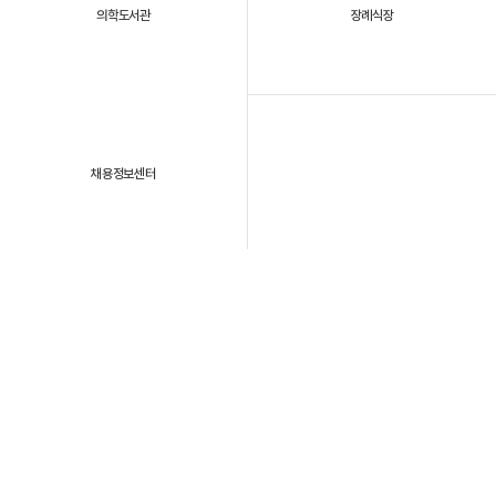
의학도서관
장례식장
채용정보센터
패밀리 사이트
개인정보처리방침
이용약관