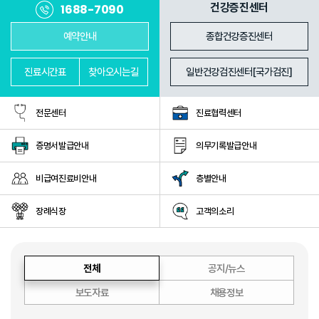
진료과
의료진
건강증진센터
1688-7090
예약안내
종합건강증진센터
진료
시간표
찾아
오시는길
일반건강검진센터[국가검진]
전문센터
진료협력센터
증명서발급안내
의무기록발급안내
비급여진료비안내
층별안내
장례식장
고객의소리
전체
공지/뉴스
보도자료
채용정보