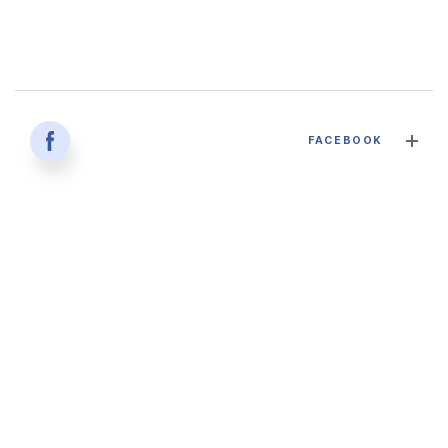
감염병과 건강한 삶 - 대구파티마병원 감염내과 김혜인 과장
FACEBOOK
2026. 04. 02
'생명을 잇다 - 세대를 잇다' 대구파티마병원 산부인과, 분만실
2026. 02. 12