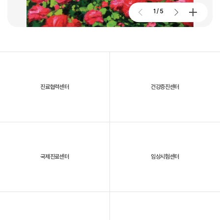
2026. 01. 02
2026.07.27
1
/
5
대구파티마병원, 개원 70주년 기념 및 제11회 생명사랑 생명주간 축제
진료협력센터
건강증진센터
2025년, 대구파티마병원을 되돌아보다
국제진료센터
임상시험센터