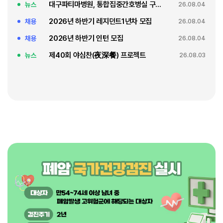
대구파티마병원, 통합집중간호병실 구축 축복식
뉴스
26.08.04
2026년 하반기 레지던트1년차 모집
채용
26.08.04
2026년 하반기 인턴 모집
채용
26.08.04
제40회 야심찬(夜深餐) 프로젝트
뉴스
26.08.03