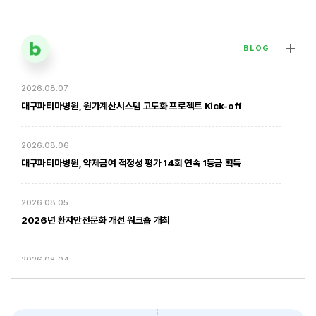
BLOG
2026.08.07
[대구파티마병원] 심장혈관흉부외과 김병호 의무원장 인터뷰 | 진료·
전문분야 이야기
대구파티마병원, 원가계산시스템 고도화 프로젝트 Kick-off
2026. 01. 20
2026.08.06
대구파티마병원, 약제급여 적정성 평가 14회 연속 1등급 획득
2026.08.05
2026년 환자안전문화 개선 워크숍 개최
2026.08.04
암환자의 방사선 치료 - 대구파티마병원 방사선종양학과 윤상모 과장
대구파티마병원, 동부도서관에서 '우리 아이 발달 체크리스트' 건강강좌
진행
2026. 02. 03