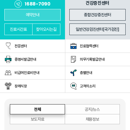
진료과
의료진
건강증진센터
1688-7090
예약안내
종합건강증진센터
진료
시간표
찾아
오시는길
일반건강검진센터[국가검진]
전문센터
진료협력센터
증명서발급안내
의무기록발급안내
비급여진료비안내
층별안내
장례식장
고객의소리
전체
공지/뉴스
보도자료
채용정보