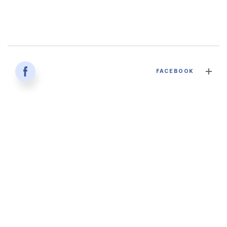
감염병과 건강한 삶 - 대구파티마병원 감염내과 김혜인 과장
FACEBOOK
2026. 04. 02
'생명을 잇다 - 세대를 잇다' 대구파티마병원 산부인과, 분만실
2026. 02. 12