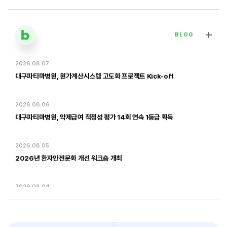
BLOG
2026.08.07
[대구파티마병원] 심장혈관흉부외과 김병호 의무원장 인터뷰 | 진료·
전문분야 이야기
대구파티마병원, 원가계산시스템 고도화 프로젝트 Kick-off
2026. 01. 20
2026.08.06
대구파티마병원, 약제급여 적정성 평가 14회 연속 1등급 획득
2026.08.05
2026년 환자안전문화 개선 워크숍 개최
2026.08.04
암환자의 방사선 치료 - 대구파티마병원 방사선종양학과 윤상모 과장
대구파티마병원, 동부도서관에서 '우리 아이 발달 체크리스트' 건강강좌
진행
2026. 02. 03