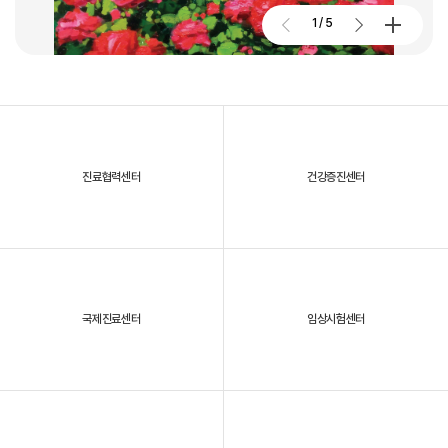
2026. 01. 02
2026.07.27
1
/
5
대구파티마병원, 개원 70주년 기념 및 제11회 생명사랑 생명주간 축제
진료협력센터
건강증진센터
2025년, 대구파티마병원을 되돌아보다
국제진료센터
임상시험센터