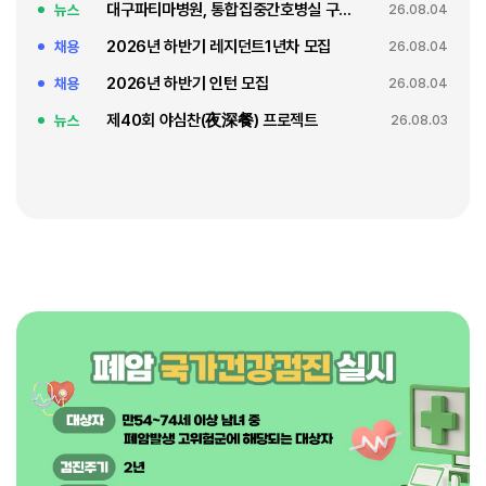
대구파티마병원, 통합집중간호병실 구축 축복식
뉴스
26.08.04
2026년 하반기 레지던트1년차 모집
채용
26.08.04
2026년 하반기 인턴 모집
채용
26.08.04
제40회 야심찬(夜深餐) 프로젝트
뉴스
26.08.03