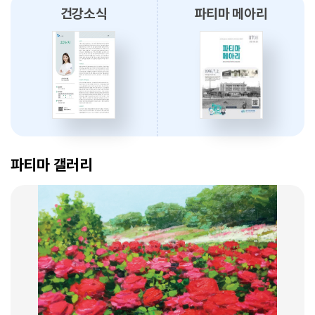
건강소식
파티마 메아리
2026.08.03
대구파티마병원, 개원 70주년 기념 『미션, 파티마에서 빛나다』 발간
축하식 개최
2026.07.31
대구광역시간호사회와 함께 개원 70주년 기념 커피부스 운영
암 표적치료 - 대구파티마병원 병리과 변정섭 과장
2026.07.30
2026. 01. 07
대구파티마병원, 진단검사의학과 리모델링 축복식 개최
파티마 갤러리
2026.07.29
우성진 동구청장, 대구파티마병원 방문
2026.07.28
대구파티마병원, 스타키보청기 대구센터로부터 개원 70주년 기념
암환자의 관리 - 대구파티마병원 혈액종양내과 이선아 과장
노트북 기증 받아