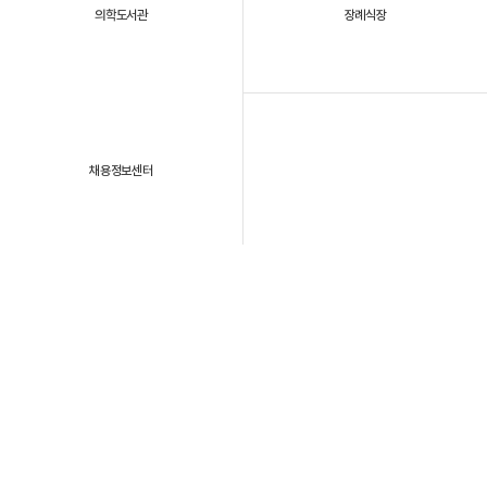
의학도서관
장례식장
채용정보센터
패밀리 사이트
개인정보처리방침
이용약관