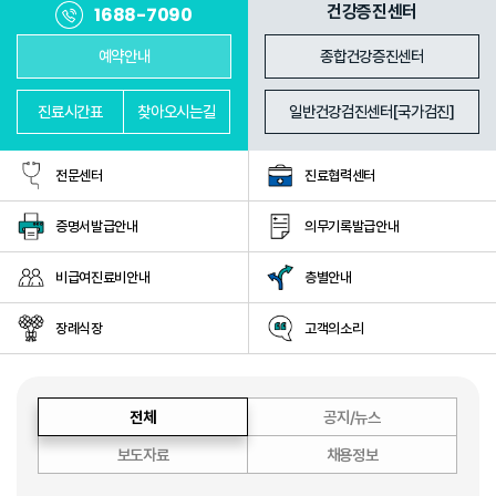
진료과
의료진
건강증진센터
1688-7090
예약안내
종합건강증진센터
진료
시간표
찾아
오시는길
일반건강검진센터[국가검진]
전문센터
진료협력센터
증명서발급안내
의무기록발급안내
비급여진료비안내
층별안내
장례식장
고객의소리
전체
공지/뉴스
보도자료
채용정보