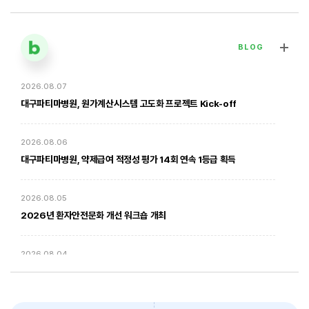
BLOG
2026.08.07
[대구파티마병원] 심장혈관흉부외과 김병호 의무원장 인터뷰 | 진료·
전문분야 이야기
대구파티마병원, 원가계산시스템 고도화 프로젝트 Kick-off
2026. 01. 20
2026.08.06
대구파티마병원, 약제급여 적정성 평가 14회 연속 1등급 획득
2026.08.05
2026년 환자안전문화 개선 워크숍 개최
2026.08.04
암환자의 방사선 치료 - 대구파티마병원 방사선종양학과 윤상모 과장
대구파티마병원, 동부도서관에서 '우리 아이 발달 체크리스트' 건강강좌
진행
2026. 02. 03