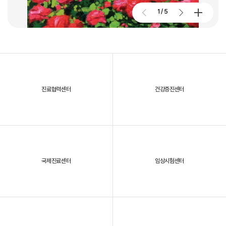
2026. 01. 02
2026.07.27
1
/
5
대구파티마병원, 개원 70주년 기념 및 제11회 생명사랑 생명주간 축제
진료협력센터
건강증진센터
2025년, 대구파티마병원을 되돌아보다
국제진료센터
임상시험센터