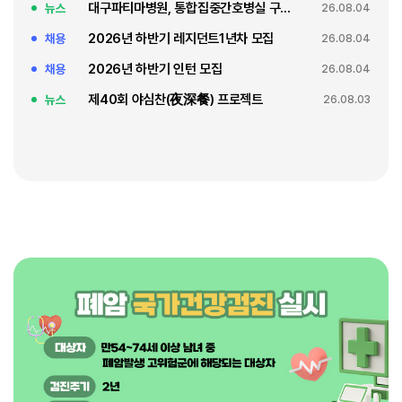
대구파티마병원, 통합집중간호병실 구축 축복식
뉴스
26.08.04
2026년 하반기 레지던트1년차 모집
채용
26.08.04
2026년 하반기 인턴 모집
채용
26.08.04
제40회 야심찬(夜深餐) 프로젝트
뉴스
26.08.03