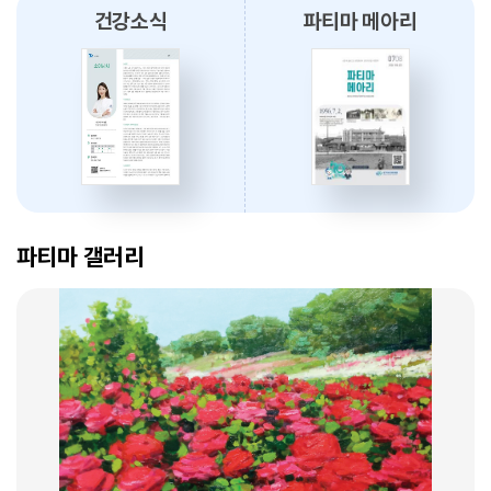
건강소식
파티마 메아리
2026.08.03
대구파티마병원, 개원 70주년 기념 『미션, 파티마에서 빛나다』 발간
축하식 개최
2026.07.31
대구광역시간호사회와 함께 개원 70주년 기념 커피부스 운영
암 표적치료 - 대구파티마병원 병리과 변정섭 과장
2026.07.30
2026. 01. 07
대구파티마병원, 진단검사의학과 리모델링 축복식 개최
파티마 갤러리
2026.07.29
우성진 동구청장, 대구파티마병원 방문
2026.07.28
대구파티마병원, 스타키보청기 대구센터로부터 개원 70주년 기념
암환자의 관리 - 대구파티마병원 혈액종양내과 이선아 과장
노트북 기증 받아