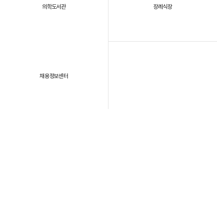
의학도서관
장례식장
채용정보센터
패밀리 사이트
개인정보처리방침
이용약관