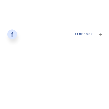
감염병과 건강한 삶 - 대구파티마병원 감염내과 김혜인 과장
FACEBOOK
2026. 04. 02
'생명을 잇다 - 세대를 잇다' 대구파티마병원 산부인과, 분만실
2026. 02. 12