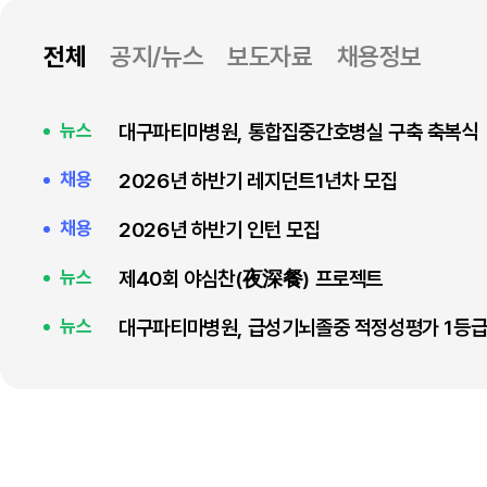
전체
공지/뉴스
보도자료
채용정보
대구파티마병원, 통합집중간호병실 구축 축복식
뉴스
2026년 하반기 레지던트1년차 모집
채용
2026년 하반기 인턴 모집
채용
제40회 야심찬(夜深餐) 프로젝트
뉴스
대구파티마병원, 급성기뇌졸중 적정성평가 1등급
뉴스