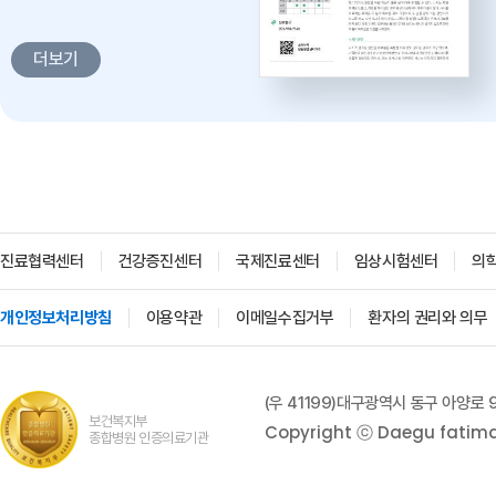
감염병과 건강한 삶 -
대구파티마병원 감염내과 김혜인
더보기
과장
2026. 04. 02
진료협력센터
건강증진센터
국제진료센터
임상시험센터
의
개인정보처리방침
이용약관
이메일수집거부
환자의 권리와 의무
'생명을 잇다 - 세대를 잇다'
대구파티마병원 산부인과, 분만실
(우 41199)대구광역시 동구 아양로 
2026. 02. 12
보건복지부
Copyright ⓒ Daegu fatima h
종합병원 인증의료기관