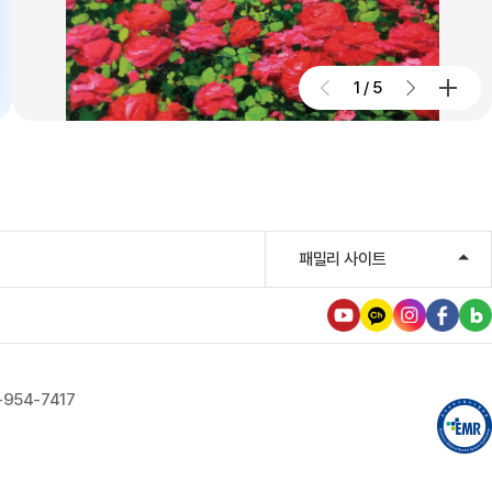
우성진 동구청장, 대구파티마병원
방문
1
/
5
2026.07.28
대구파티마병원, 스타키보청기
대구센터로부터 개원 70주년 기념
노트북 기증 받아
2026.07.27
대구파티마병원, 개원 70주년 기념
패밀리 사이트
및 제11회 생명사랑 생명주간 축제
2026.07.24
대구파티마병원, 제4회 '파티마
-954-7417
이념왕을 찾아라! 팀장전' 개최