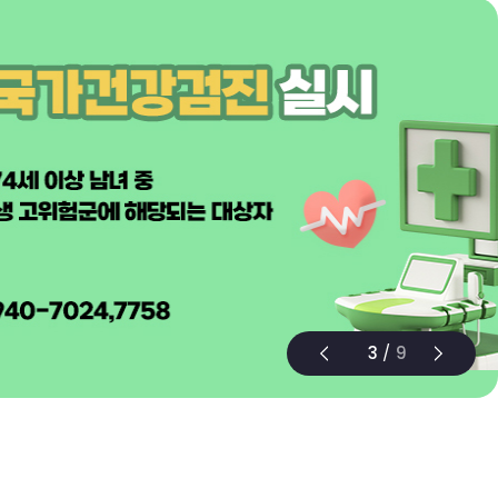
3
/
9