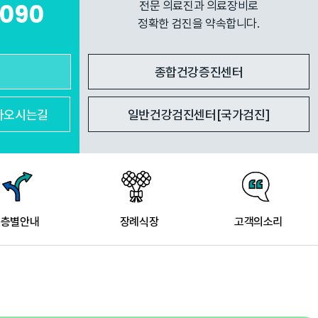
7090
전문 의료진과 의료장비로
정확한 검진을 약속합니다.
종합건강증진센터
아
오시는길
일반건강검진센터[국가검진]
층별안내
장례식장
고객의소리