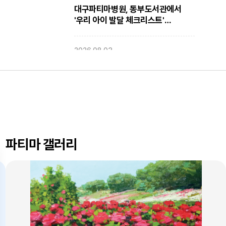
대구파티마병원, 동부도서관에서
'우리 아이 발달 체크리스트'
건강강좌 진행
2026.08.03
대구파티마병원, 개원 70주년 기념
『미션, 파티마에서 빛나다』 발간
축하식 개최
2026.07.31
대구광역시간호사회와 함께 개원
70주년 기념 커피부스 운영
파티마 갤러리
2026.07.30
대구파티마병원, 진단검사의학과
리모델링 축복식 개최
2026.07.29