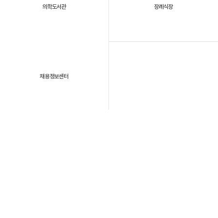
의학도서관
장례식장
채용정보센터
패밀리 사이트
개인정보처리방침
이용약관