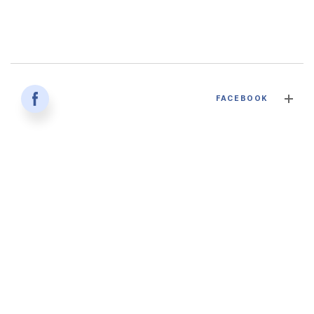
감염병과 건강한 삶 - 대구파티마병원 감염내과 김혜인 과장
FACEBOOK
2026. 04. 02
'생명을 잇다 - 세대를 잇다' 대구파티마병원 산부인과, 분만실
2026. 02. 12