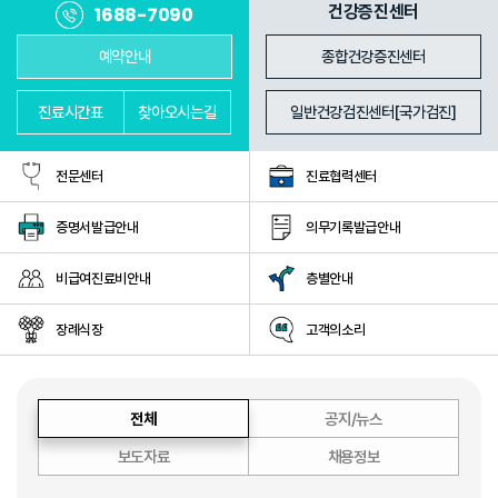
진료과
의료진
건강증진센터
1688-7090
예약안내
종합건강증진센터
진료
시간표
찾아
오시는길
일반건강검진센터[국가검진]
전문센터
진료협력센터
증명서발급안내
의무기록발급안내
비급여진료비안내
층별안내
장례식장
고객의소리
전체
공지/뉴스
보도자료
채용정보