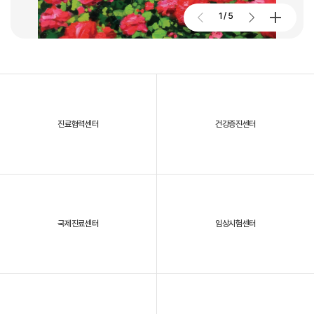
2026. 01. 02
2026.07.27
1
/
5
대구파티마병원, 개원 70주년 기념 및 제11회 생명사랑 생명주간 축제
진료협력센터
건강증진센터
2025년, 대구파티마병원을 되돌아보다
국제진료센터
임상시험센터