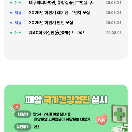
대구파티마병원, 통합집중간호병실 구축 축복식
뉴스
26.08.04
2026년 하반기 레지던트1년차 모집
채용
26.08.04
2026년 하반기 인턴 모집
채용
26.08.04
제40회 야심찬(夜深餐) 프로젝트
뉴스
26.08.03