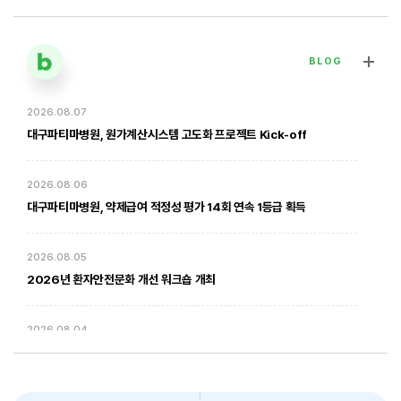
BLOG
2026.08.07
[대구파티마병원] 심장혈관흉부외과 김병호 의무원장 인터뷰 | 진료·
전문분야 이야기
대구파티마병원, 원가계산시스템 고도화 프로젝트 Kick-off
2026. 01. 20
2026.08.06
대구파티마병원, 약제급여 적정성 평가 14회 연속 1등급 획득
2026.08.05
2026년 환자안전문화 개선 워크숍 개최
2026.08.04
암환자의 방사선 치료 - 대구파티마병원 방사선종양학과 윤상모 과장
대구파티마병원, 동부도서관에서 '우리 아이 발달 체크리스트' 건강강좌
진행
2026. 02. 03