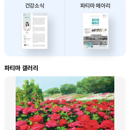
건강소식
파티마 메아리
2026.08.03
대구파티마병원, 개원 70주년 기념 『미션, 파티마에서 빛나다』 발간
축하식 개최
2026.07.31
대구광역시간호사회와 함께 개원 70주년 기념 커피부스 운영
암 표적치료 - 대구파티마병원 병리과 변정섭 과장
2026.07.30
2026. 01. 07
대구파티마병원, 진단검사의학과 리모델링 축복식 개최
파티마 갤러리
2026.07.29
우성진 동구청장, 대구파티마병원 방문
2026.07.28
대구파티마병원, 스타키보청기 대구센터로부터 개원 70주년 기념
암환자의 관리 - 대구파티마병원 혈액종양내과 이선아 과장
노트북 기증 받아