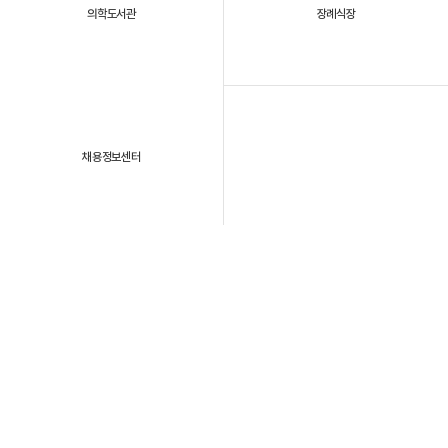
의학도서관
장례식장
채용정보센터
패밀리 사이트
개인정보처리방침
이용약관