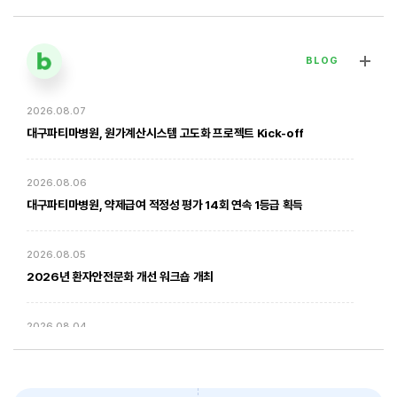
BLOG
2026.08.07
[대구파티마병원] 심장혈관흉부외과 김병호 의무원장 인터뷰 | 진료·
전문분야 이야기
대구파티마병원, 원가계산시스템 고도화 프로젝트 Kick-off
2026. 01. 20
2026.08.06
대구파티마병원, 약제급여 적정성 평가 14회 연속 1등급 획득
2026.08.05
2026년 환자안전문화 개선 워크숍 개최
2026.08.04
암환자의 방사선 치료 - 대구파티마병원 방사선종양학과 윤상모 과장
대구파티마병원, 동부도서관에서 '우리 아이 발달 체크리스트' 건강강좌
진행
2026. 02. 03