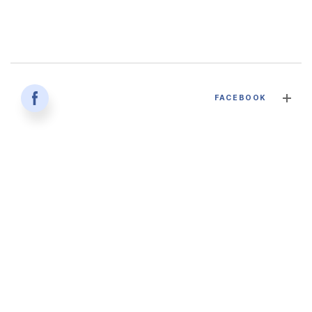
감염병과 건강한 삶 - 대구파티마병원 감염내과 김혜인 과장
FACEBOOK
2026. 04. 02
'생명을 잇다 - 세대를 잇다' 대구파티마병원 산부인과, 분만실
2026. 02. 12