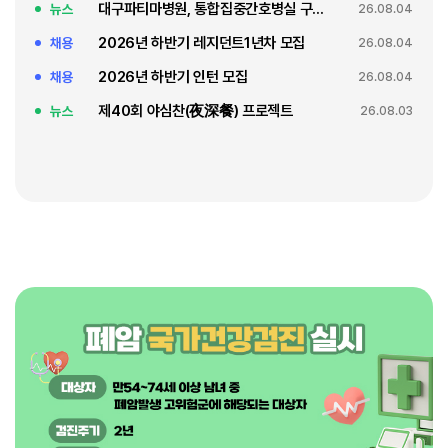
대구파티마병원, 통합집중간호병실 구축 축복식
뉴스
26.08.04
2026년 하반기 레지던트1년차 모집
채용
26.08.04
2026년 하반기 인턴 모집
채용
26.08.04
제40회 야심찬(夜深餐) 프로젝트
뉴스
26.08.03