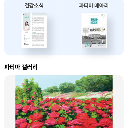
건강소식
파티마 메아리
2026.08.03
대구파티마병원, 개원 70주년 기념 『미션, 파티마에서 빛나다』 발간
축하식 개최
2026.07.31
대구광역시간호사회와 함께 개원 70주년 기념 커피부스 운영
암 표적치료 - 대구파티마병원 병리과 변정섭 과장
2026.07.30
2026. 01. 07
대구파티마병원, 진단검사의학과 리모델링 축복식 개최
파티마 갤러리
2026.07.29
우성진 동구청장, 대구파티마병원 방문
2026.07.28
대구파티마병원, 스타키보청기 대구센터로부터 개원 70주년 기념
암환자의 관리 - 대구파티마병원 혈액종양내과 이선아 과장
노트북 기증 받아