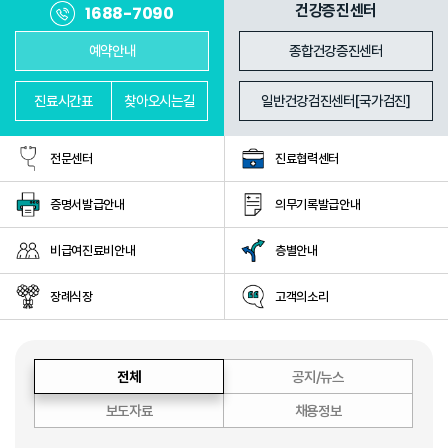
진료과
의료진
건강증진센터
1688-7090
예약안내
종합건강증진센터
진료
시간표
찾아
오시는길
일반건강검진센터[국가검진]
전문센터
진료협력센터
증명서발급안내
의무기록발급안내
비급여진료비안내
층별안내
장례식장
고객의소리
전체
공지/뉴스
보도자료
채용정보