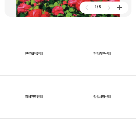
2026. 01. 02
2026.07.27
1
/
5
대구파티마병원, 개원 70주년 기념 및 제11회 생명사랑 생명주간 축제
진료협력센터
건강증진센터
2025년, 대구파티마병원을 되돌아보다
국제진료센터
임상시험센터