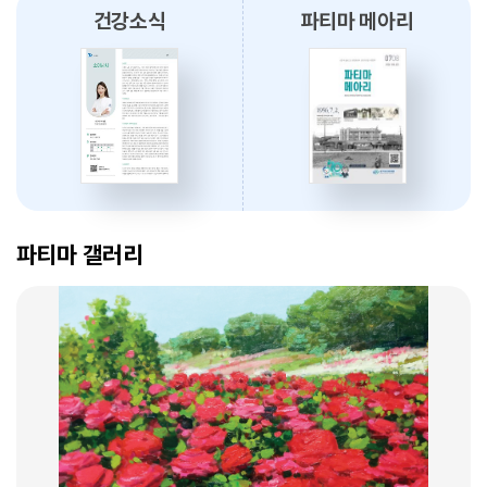
건강소식
파티마 메아리
2026.08.03
대구파티마병원, 개원 70주년 기념 『미션, 파티마에서 빛나다』 발간
축하식 개최
2026.07.31
대구광역시간호사회와 함께 개원 70주년 기념 커피부스 운영
암 표적치료 - 대구파티마병원 병리과 변정섭 과장
2026.07.30
2026. 01. 07
대구파티마병원, 진단검사의학과 리모델링 축복식 개최
파티마 갤러리
2026.07.29
우성진 동구청장, 대구파티마병원 방문
2026.07.28
대구파티마병원, 스타키보청기 대구센터로부터 개원 70주년 기념
암환자의 관리 - 대구파티마병원 혈액종양내과 이선아 과장
노트북 기증 받아