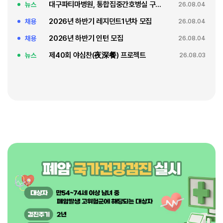
대구파티마병원, 통합집중간호병실 구축 축복식
뉴스
26.08.04
2026년 하반기 레지던트1년차 모집
채용
26.08.04
2026년 하반기 인턴 모집
채용
26.08.04
제40회 야심찬(夜深餐) 프로젝트
뉴스
26.08.03