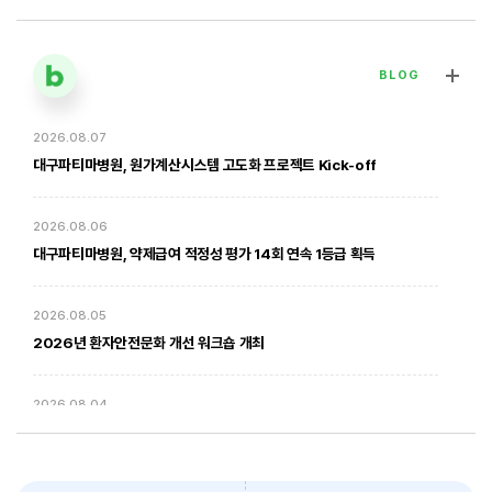
BLOG
2026.08.07
[대구파티마병원] 심장혈관흉부외과 김병호 의무원장 인터뷰 | 진료·
전문분야 이야기
대구파티마병원, 원가계산시스템 고도화 프로젝트 Kick-off
2026. 01. 20
2026.08.06
대구파티마병원, 약제급여 적정성 평가 14회 연속 1등급 획득
2026.08.05
2026년 환자안전문화 개선 워크숍 개최
2026.08.04
암환자의 방사선 치료 - 대구파티마병원 방사선종양학과 윤상모 과장
대구파티마병원, 동부도서관에서 '우리 아이 발달 체크리스트' 건강강좌
진행
2026. 02. 03