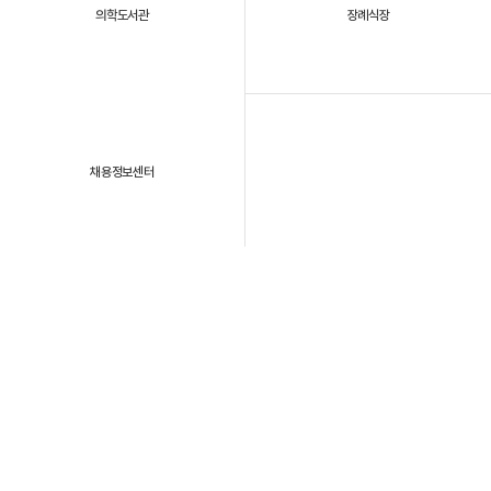
의학도서관
장례식장
채용정보센터
패밀리 사이트
개인정보처리방침
이용약관