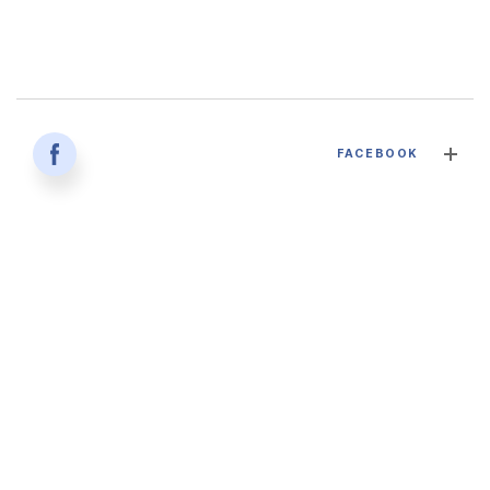
감염병과 건강한 삶 - 대구파티마병원 감염내과 김혜인 과장
FACEBOOK
2026. 04. 02
'생명을 잇다 - 세대를 잇다' 대구파티마병원 산부인과, 분만실
2026. 02. 12