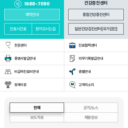
진료과
의료진
건강증진센터
1688-7090
예약안내
종합건강증진센터
진료
시간표
찾아
오시는길
일반건강검진센터[국가검진]
전문센터
진료협력센터
증명서발급안내
의무기록발급안내
비급여진료비안내
층별안내
장례식장
고객의소리
전체
공지/뉴스
보도자료
채용정보