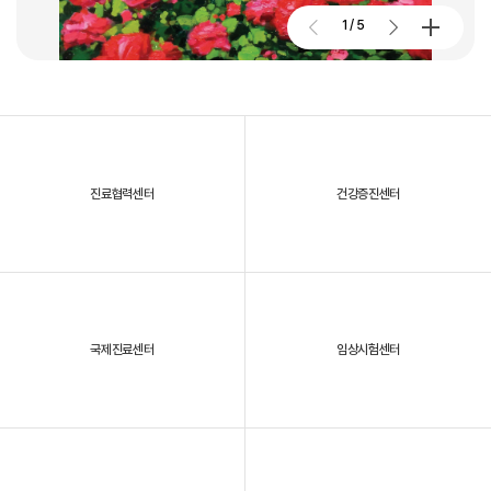
2026. 01. 02
2026.07.27
1
/
5
대구파티마병원, 개원 70주년 기념 및 제11회 생명사랑 생명주간 축제
진료협력센터
건강증진센터
2025년, 대구파티마병원을 되돌아보다
국제진료센터
임상시험센터