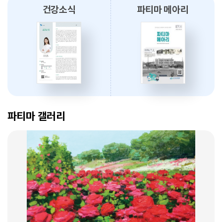
건강소식
파티마 메아리
2026.08.03
대구파티마병원, 개원 70주년 기념 『미션, 파티마에서 빛나다』 발간
축하식 개최
2026.07.31
대구광역시간호사회와 함께 개원 70주년 기념 커피부스 운영
암 표적치료 - 대구파티마병원 병리과 변정섭 과장
2026.07.30
2026. 01. 07
대구파티마병원, 진단검사의학과 리모델링 축복식 개최
파티마 갤러리
2026.07.29
우성진 동구청장, 대구파티마병원 방문
2026.07.28
대구파티마병원, 스타키보청기 대구센터로부터 개원 70주년 기념
암환자의 관리 - 대구파티마병원 혈액종양내과 이선아 과장
노트북 기증 받아