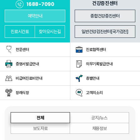
진료과
의료진
건강증진센터
1688-7090
예약안내
종합건강증진센터
진료
시간표
찾아
오시는길
일반건강검진센터[국가검진]
전문센터
진료협력센터
증명서발급안내
의무기록발급안내
비급여진료비안내
층별안내
장례식장
고객의소리
전체
공지/뉴스
보도자료
채용정보