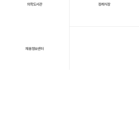
의학도서관
장례식장
채용정보센터
패밀리 사이트
개인정보처리방침
이용약관