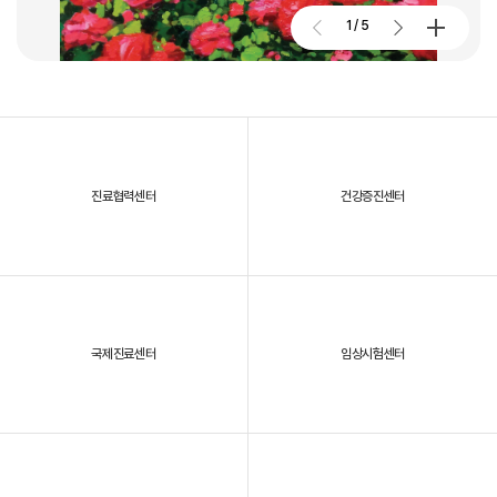
2026. 01. 02
2026.07.27
1
/
5
대구파티마병원, 개원 70주년 기념 및 제11회 생명사랑 생명주간 축제
진료협력센터
건강증진센터
2025년, 대구파티마병원을 되돌아보다
국제진료센터
임상시험센터