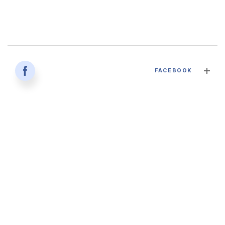
감염병과 건강한 삶 - 대구파티마병원 감염내과 김혜인 과장
FACEBOOK
2026. 04. 02
'생명을 잇다 - 세대를 잇다' 대구파티마병원 산부인과, 분만실
2026. 02. 12