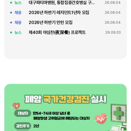
대구파티마병원, 통합집중간호병실 구축 축복식
뉴스
26.08.04
2026년 하반기 레지던트1년차 모집
채용
26.08.04
2026년 하반기 인턴 모집
채용
26.08.04
제40회 야심찬(夜深餐) 프로젝트
뉴스
26.08.03