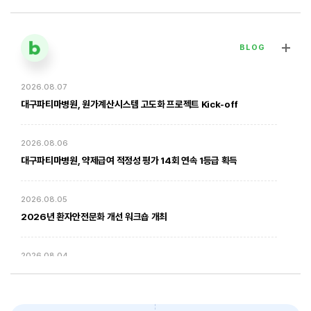
BLOG
2026.08.07
[대구파티마병원] 심장혈관흉부외과 김병호 의무원장 인터뷰 | 진료·
전문분야 이야기
대구파티마병원, 원가계산시스템 고도화 프로젝트 Kick-off
2026. 01. 20
2026.08.06
대구파티마병원, 약제급여 적정성 평가 14회 연속 1등급 획득
2026.08.05
2026년 환자안전문화 개선 워크숍 개최
2026.08.04
암환자의 방사선 치료 - 대구파티마병원 방사선종양학과 윤상모 과장
대구파티마병원, 동부도서관에서 '우리 아이 발달 체크리스트' 건강강좌
진행
2026. 02. 03