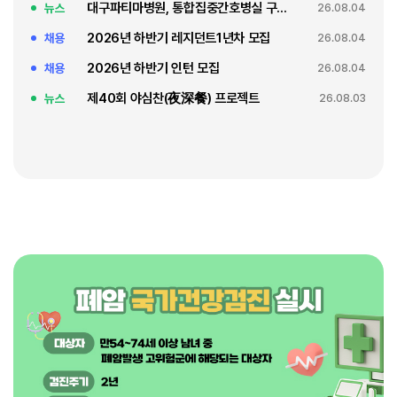
대구파티마병원, 통합집중간호병실 구축 축복식
뉴스
26.08.04
2026년 하반기 레지던트1년차 모집
채용
26.08.04
2026년 하반기 인턴 모집
채용
26.08.04
제40회 야심찬(夜深餐) 프로젝트
뉴스
26.08.03