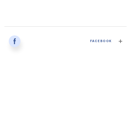
감염병과 건강한 삶 - 대구파티마병원 감염내과 김혜인 과장
FACEBOOK
2026. 04. 02
'생명을 잇다 - 세대를 잇다' 대구파티마병원 산부인과, 분만실
2026. 02. 12