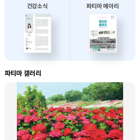
건강소식
파티마 메아리
2026.08.03
대구파티마병원, 개원 70주년 기념 『미션, 파티마에서 빛나다』 발간
축하식 개최
2026.07.31
대구광역시간호사회와 함께 개원 70주년 기념 커피부스 운영
암 표적치료 - 대구파티마병원 병리과 변정섭 과장
2026.07.30
2026. 01. 07
대구파티마병원, 진단검사의학과 리모델링 축복식 개최
파티마 갤러리
2026.07.29
우성진 동구청장, 대구파티마병원 방문
2026.07.28
대구파티마병원, 스타키보청기 대구센터로부터 개원 70주년 기념
암환자의 관리 - 대구파티마병원 혈액종양내과 이선아 과장
노트북 기증 받아