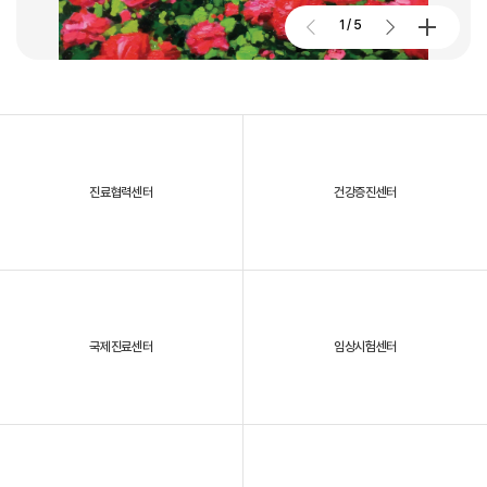
2026. 01. 02
2026.07.27
1
/
5
대구파티마병원, 개원 70주년 기념 및 제11회 생명사랑 생명주간 축제
진료협력센터
건강증진센터
2025년, 대구파티마병원을 되돌아보다
국제진료센터
임상시험센터