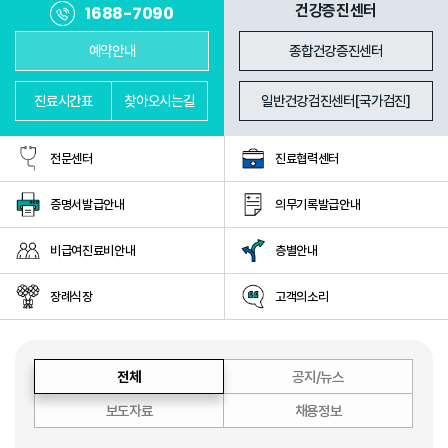
진료과
의료진
건강증진센터
1688-7090
예약안내
종합건강증진센터
진료
시간표
찾아
오시는길
일반건강검진센터[국가검진]
전문센터
진료협력센터
증명서발급안내
의무기록발급안내
비급여진료비안내
층별안내
장례식장
고객의소리
전체
공지/뉴스
보도자료
채용정보