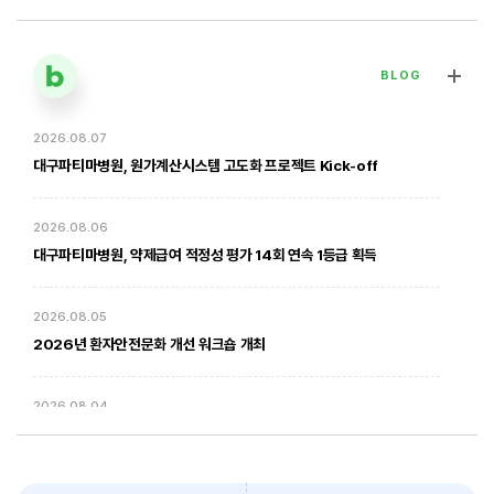
BLOG
2026.08.07
[대구파티마병원] 심장혈관흉부외과 김병호 의무원장 인터뷰 | 진료·
전문분야 이야기
대구파티마병원, 원가계산시스템 고도화 프로젝트 Kick-off
2026. 01. 20
2026.08.06
대구파티마병원, 약제급여 적정성 평가 14회 연속 1등급 획득
2026.08.05
2026년 환자안전문화 개선 워크숍 개최
2026.08.04
암환자의 방사선 치료 - 대구파티마병원 방사선종양학과 윤상모 과장
대구파티마병원, 동부도서관에서 '우리 아이 발달 체크리스트' 건강강좌
진행
2026. 02. 03