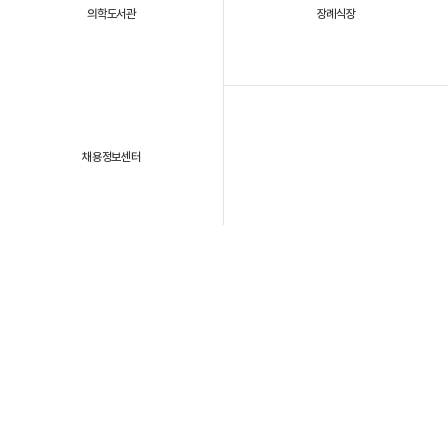
의학도서관
장례식장
채용정보센터
패밀리 사이트
개인정보처리방침
이용약관