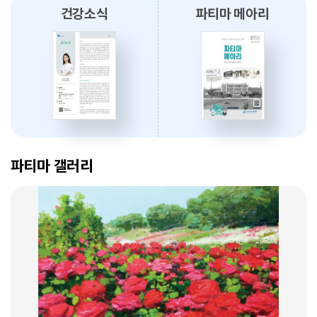
2026.08.04
건강소식
파티마 메아리
대구파티마병원, 동부도서관에서 '우리 아이 발달 체크리스트' 건강강좌
진행
2026.08.03
대구파티마병원, 개원 70주년 기념 『미션, 파티마에서 빛나다』 발간
축하식 개최
암 표적치료 - 대구파티마병원 병리과 변정섭 과장
2026.07.31
2026. 01. 07
대구광역시간호사회와 함께 개원 70주년 기념 커피부스 운영
파티마 갤러리
2026.07.30
대구파티마병원, 진단검사의학과 리모델링 축복식 개최
2026.07.29
우성진 동구청장, 대구파티마병원 방문
암환자의 관리 - 대구파티마병원 혈액종양내과 이선아 과장
2026.07.28