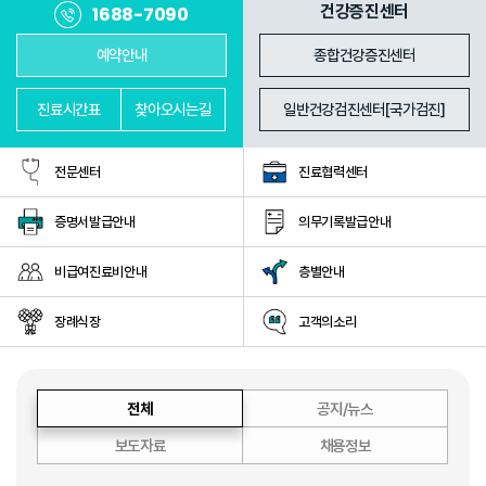
진료과
의료진
건강증진센터
1688-7090
예약안내
종합건강증진센터
진료
시간표
찾아
오시는길
일반건강검진센터[국가검진]
전문센터
진료협력센터
증명서발급안내
의무기록발급안내
비급여진료비안내
층별안내
장례식장
고객의소리
전체
공지/뉴스
보도자료
채용정보