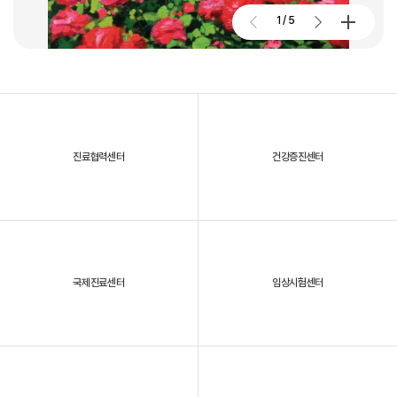
2026. 01. 02
대구파티마병원, 스타키보청기 대구센터로부터 개원 70주년 기념
1
/
5
노트북 기증 받아
진료협력센터
건강증진센터
2025년, 대구파티마병원을 되돌아보다
국제진료센터
임상시험센터