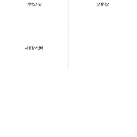
의학도서관
장례식장
채용정보센터
패밀리 사이트
개인정보처리방침
이용약관