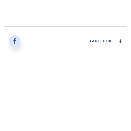
감염병과 건강한 삶 - 대구파티마병원 감염내과 김혜인 과장
FACEBOOK
2026. 04. 02
'생명을 잇다 - 세대를 잇다' 대구파티마병원 산부인과, 분만실
2026. 02. 12