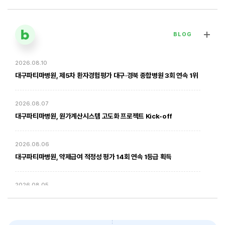
BLOG
2026.08.10
[대구파티마병원] 심장혈관흉부외과 김병호 의무원장 인터뷰 | 진료·
전문분야 이야기
대구파티마병원, 제5차 환자경험평가 대구·경북 종합병원 3회 연속 1위
2026. 01. 20
2026.08.07
대구파티마병원, 원가계산시스템 고도화 프로젝트 Kick-off
2026.08.06
대구파티마병원, 약제급여 적정성 평가 14회 연속 1등급 획득
2026.08.05
암환자의 방사선 치료 - 대구파티마병원 방사선종양학과 윤상모 과장
2026년 환자안전문화 개선 워크숍 개최
2026. 02. 03