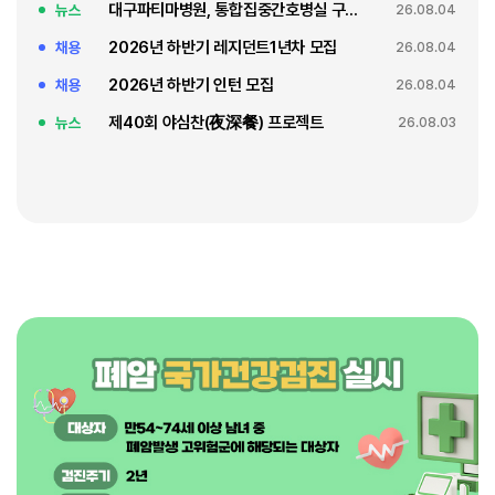
대구파티마병원, 통합집중간호병실 구축 축복식
뉴스
26.08.04
2026년 하반기 레지던트1년차 모집
채용
26.08.04
2026년 하반기 인턴 모집
채용
26.08.04
제40회 야심찬(夜深餐) 프로젝트
뉴스
26.08.03