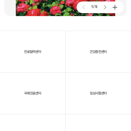
2026. 01. 02
2026.07.27
1
/
5
대구파티마병원, 개원 70주년 기념 및 제11회 생명사랑 생명주간 축제
진료협력센터
건강증진센터
2025년, 대구파티마병원을 되돌아보다
국제진료센터
임상시험센터