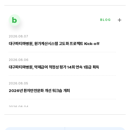
BLOG
2026.08.07
[대구파티마병원] 심장혈관흉부외과 김병호 의무원장 인터뷰 | 진료·
전문분야 이야기
대구파티마병원, 원가계산시스템 고도화 프로젝트 Kick-off
2026. 01. 20
2026.08.06
대구파티마병원, 약제급여 적정성 평가 14회 연속 1등급 획득
2026.08.05
2026년 환자안전문화 개선 워크숍 개최
2026.08.04
암환자의 방사선 치료 - 대구파티마병원 방사선종양학과 윤상모 과장
대구파티마병원, 동부도서관에서 '우리 아이 발달 체크리스트' 건강강좌
진행
2026. 02. 03