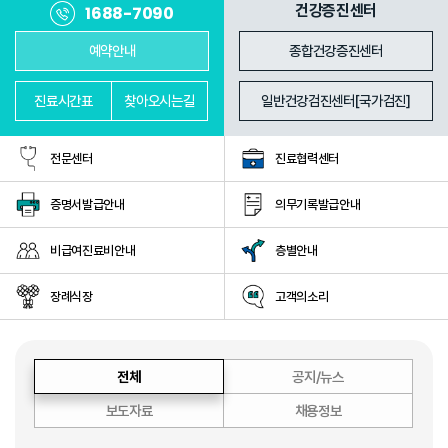
진료과
의료진
건강증진센터
1688-7090
예약안내
종합건강증진센터
진료
시간표
찾아
오시는길
일반건강검진센터[국가검진]
전문센터
진료협력센터
증명서발급안내
의무기록발급안내
비급여진료비안내
층별안내
장례식장
고객의소리
전체
공지/뉴스
보도자료
채용정보