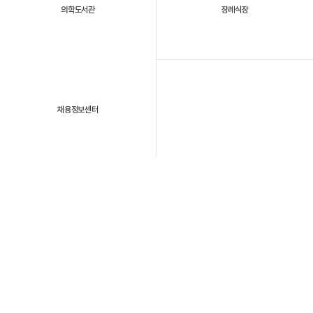
의학도서관
장례식장
채용정보센터
패밀리 사이트
개인정보처리방침
이용약관