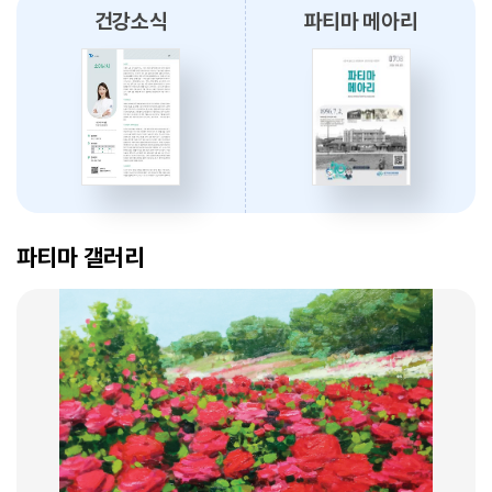
건강소식
파티마 메아리
2026.08.03
대구파티마병원, 개원 70주년 기념 『미션, 파티마에서 빛나다』 발간
축하식 개최
2026.07.31
대구광역시간호사회와 함께 개원 70주년 기념 커피부스 운영
암 표적치료 - 대구파티마병원 병리과 변정섭 과장
2026.07.30
2026. 01. 07
대구파티마병원, 진단검사의학과 리모델링 축복식 개최
파티마 갤러리
2026.07.29
우성진 동구청장, 대구파티마병원 방문
2026.07.28
대구파티마병원, 스타키보청기 대구센터로부터 개원 70주년 기념
암환자의 관리 - 대구파티마병원 혈액종양내과 이선아 과장
노트북 기증 받아