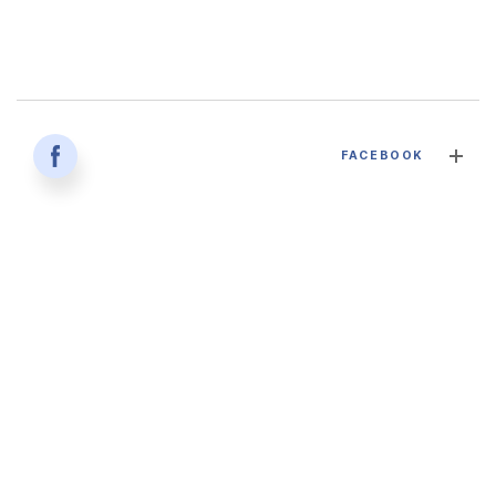
감염병과 건강한 삶 - 대구파티마병원 감염내과 김혜인 과장
FACEBOOK
2026. 04. 02
'생명을 잇다 - 세대를 잇다' 대구파티마병원 산부인과, 분만실
2026. 02. 12