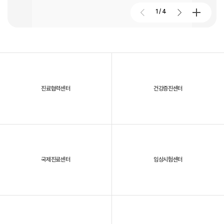
2026. 01. 02
2026.07.24
1
/
4
대구파티마병원, 제4회 '파티마 이념왕을 찾아라! 팀장전' 개최
진료협력센터
건강증진센터
2025년, 대구파티마병원을 되돌아보다
국제진료센터
임상시험센터