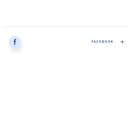
감염병과 건강한 삶 - 대구파티마병원 감염내과 김혜인 과장
FACEBOOK
2026. 04. 02
'생명을 잇다 - 세대를 잇다' 대구파티마병원 산부인과, 분만실
2026. 02. 12