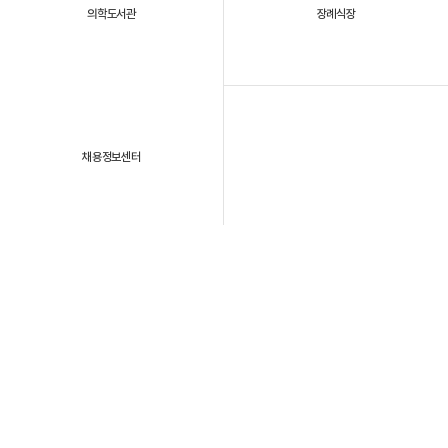
의학도서관
장례식장
채용정보센터
패밀리 사이트
개인정보처리방침
이용약관