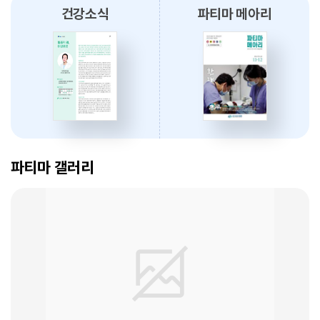
건강소식
파티마 메아리
2026.07.31
대구광역시간호사회와 함께 개원 70주년 기념 커피부스 운영
2026.07.30
대구파티마병원, 진단검사의학과 리모델링 축복식 개최
암 표적치료 - 대구파티마병원 병리과 변정섭 과장
2026.07.29
2026. 01. 07
우성진 동구청장, 대구파티마병원 방문
파티마 갤러리
2026.07.28
대구파티마병원, 스타키보청기 대구센터로부터 개원 70주년 기념
노트북 기증 받아
2026.07.27
암환자의 관리 - 대구파티마병원 혈액종양내과 이선아 과장
대구파티마병원, 개원 70주년 기념 및 제11회 생명사랑 생명주간 축제