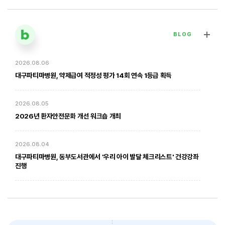
BLOG
2026.08.06
[대구파티마병원] 심장혈관흉부외과 김병호 의무원장 인터뷰 | 진료·
전문분야 이야기
대구파티마병원, 약제급여 적정성 평가 14회 연속 1등급 획득
2026. 01. 20
2026.08.05
2026년 환자안전문화 개선 워크숍 개최
2026.08.04
대구파티마병원, 동부도서관에서 '우리 아이 발달 체크리스트' 건강강좌
진행
암환자의 방사선 치료 - 대구파티마병원 방사선종양학과 윤상모 과장
2026.08.03
대구파티마병원, 개원 70주년 기념 『미션, 파티마에서 빛나다』 발간
축하식 개최
2026. 02. 03