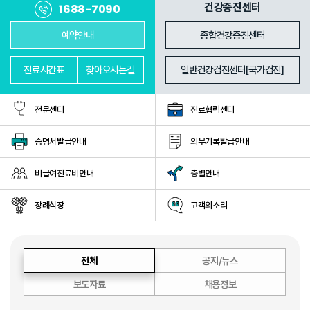
진료과
의료진
건강증진센터
1688-7090
예약안내
종합건강증진센터
진료
시간표
찾아
오시는길
일반건강검진센터[국가검진]
전문센터
진료협력센터
증명서발급안내
의무기록발급안내
비급여진료비안내
층별안내
장례식장
고객의소리
전체
공지/뉴스
보도자료
채용정보