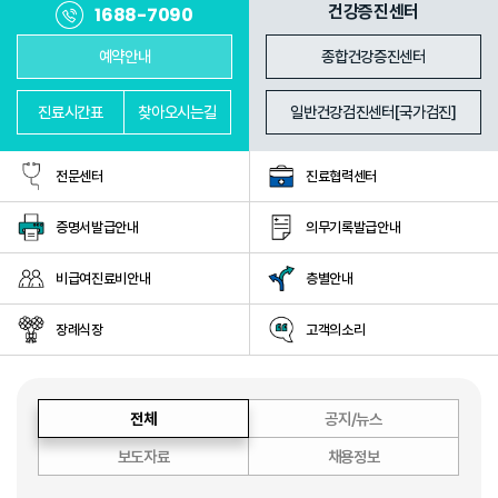
진료과
의료진
건강증진센터
1688-7090
예약안내
종합건강증진센터
진료
시간표
찾아
오시는길
일반건강검진센터[국가검진]
전문센터
진료협력센터
증명서발급안내
의무기록발급안내
비급여진료비안내
층별안내
장례식장
고객의소리
전체
공지/뉴스
보도자료
채용정보