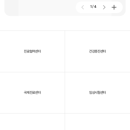
2026. 01. 02
2026.07.27
1
/
4
대구파티마병원, 개원 70주년 기념 및 제11회 생명사랑 생명주간 축제
진료협력센터
건강증진센터
2025년, 대구파티마병원을 되돌아보다
국제진료센터
임상시험센터