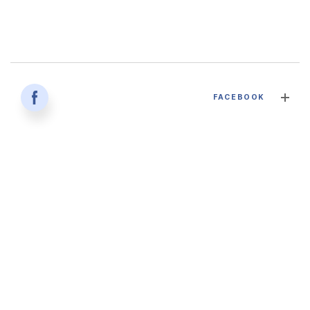
감염병과 건강한 삶 - 대구파티마병원 감염내과 김혜인 과장
FACEBOOK
2026. 04. 02
'생명을 잇다 - 세대를 잇다' 대구파티마병원 산부인과, 분만실
2026. 02. 12