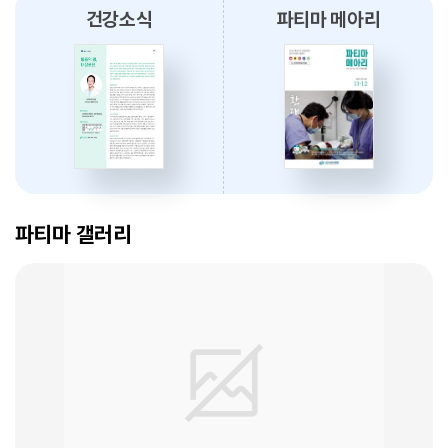
건강소식
파티마 메아리
2026.08.03
대구파티마병원, 개원 70주년 기념 『미션, 파티마에서 빛나다』 발간
축하식 개최
2026.07.31
대구광역시간호사회와 함께 개원 70주년 기념 커피부스 운영
암 표적치료 - 대구파티마병원 병리과 변정섭 과장
2026.07.30
2026. 01. 07
대구파티마병원, 진단검사의학과 리모델링 축복식 개최
파티마 갤러리
2026.07.29
우성진 동구청장, 대구파티마병원 방문
2026.07.28
대구파티마병원, 스타키보청기 대구센터로부터 개원 70주년 기념
암환자의 관리 - 대구파티마병원 혈액종양내과 이선아 과장
노트북 기증 받아