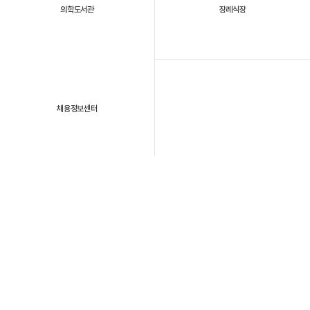
의학도서관
장례식장
채용정보센터
패밀리 사이트
개인정보처리방침
이용약관