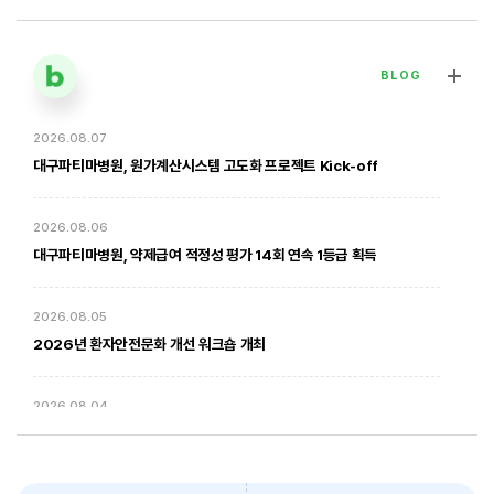
BLOG
2026.08.07
[대구파티마병원] 심장혈관흉부외과 김병호 의무원장 인터뷰 | 진료·
전문분야 이야기
대구파티마병원, 원가계산시스템 고도화 프로젝트 Kick-off
2026. 01. 20
2026.08.06
대구파티마병원, 약제급여 적정성 평가 14회 연속 1등급 획득
2026.08.05
2026년 환자안전문화 개선 워크숍 개최
2026.08.04
암환자의 방사선 치료 - 대구파티마병원 방사선종양학과 윤상모 과장
대구파티마병원, 동부도서관에서 '우리 아이 발달 체크리스트' 건강강좌
진행
2026. 02. 03