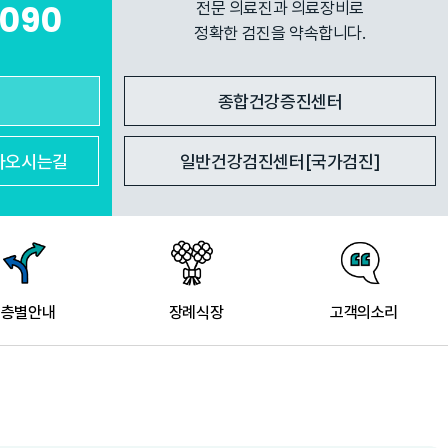
7090
전문 의료진과 의료장비로
정확한 검진을 약속합니다.
종합건강증진센터
아
오시는길
일반건강검진센터[국가검진]
층별안내
장례식장
고객의소리