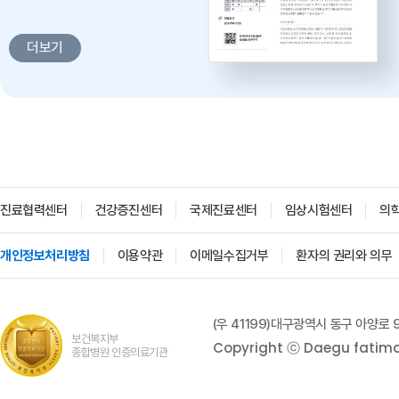
감염병과 건강한 삶 -
대구파티마병원 감염내과 김혜인
더보기
과장
2026. 04. 02
진료협력센터
건강증진센터
국제진료센터
임상시험센터
의
개인정보처리방침
이용약관
이메일수집거부
환자의 권리와 의무
'생명을 잇다 - 세대를 잇다'
대구파티마병원 산부인과, 분만실
(우 41199)대구광역시 동구 아양로 
2026. 02. 12
보건복지부
Copyright ⓒ Daegu fatima h
종합병원 인증의료기관