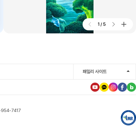
대구파티마병원, 진단검사의학과
리모델링 축복식 개최
1
/
5
2026.07.29
우성진 동구청장, 대구파티마병원
방문
2026.07.28
대구파티마병원, 스타키보청기
패밀리 사이트
대구센터로부터 개원 70주년 기념
노트북 기증 받아
2026.07.27
대구파티마병원, 개원 70주년 기념
-954-7417
및 제11회 생명사랑 생명주간 축제