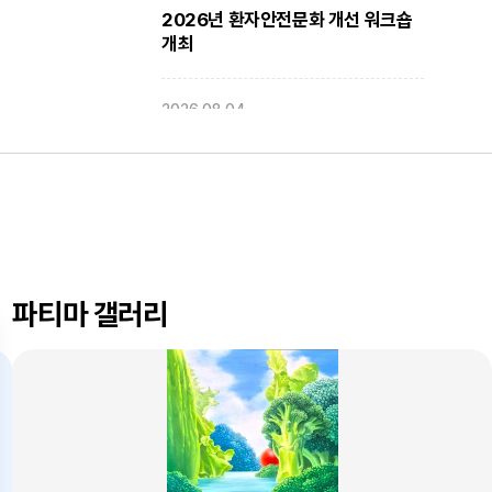
2026년 환자안전문화 개선 워크숍
개최
2026.08.04
대구파티마병원, 동부도서관에서
'우리 아이 발달 체크리스트'
건강강좌 진행
2026.08.03
대구파티마병원, 개원 70주년 기념
『미션, 파티마에서 빛나다』 발간
파티마 갤러리
축하식 개최
2026.07.31
대구광역시간호사회와 함께 개원
70주년 기념 커피부스 운영
2026.07.30