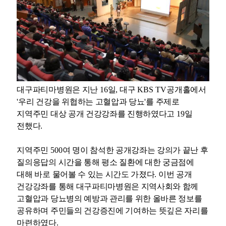
대구파티마병원은 지난
16
일
,
대구
KBS TV
공개홀에서
'
우리 건강을 위협하는 고혈압과 당뇨
'
를 주제로
지역주민 대상 공개 건강강좌를 진행하였다고
19
일
전했다
.
지역주민
500
여 명이 참석한 공개강좌는 강의가 끝난 후
질의응답의 시간을 통해 평소 질환에 대한 궁금점에
대해 바로 물어볼 수 있는 시간도 가졌다
.
이번 공개
건강강좌를 통해 대구파티마병원은 지역사회와 함께
고혈압과 당뇨병의 예방과 관리를 위한 올바른 정보를
공유하며 주민들의 건강증진에 기여하는 뜻깊은 자리를
마련하였다
.