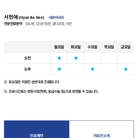
서현애
(Hyun Ae Seo)
내분비내과
전문진료분야
당뇨병, 갑상선질환, 골다공증, 비만
월요일
화요일
수요일
목요일
금요일
오전
오후
토요일은 의료진 순번대로 진료합니다.
진료시간표는 병원사정(학회, 응급수술 등)으로 변경될 수 있습니다.
진료예약
의료진소개