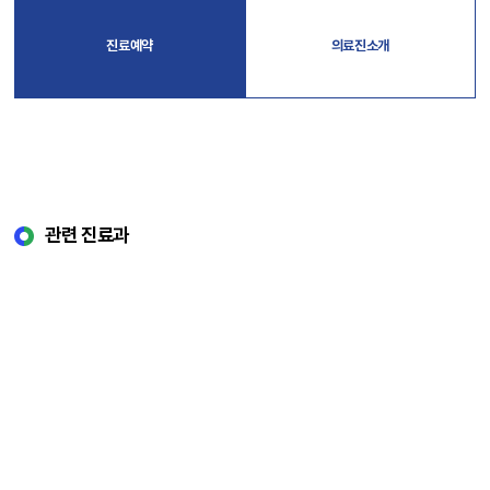
진료예약
의료진소개
관련 진료과
내분비내과
순환기내과
소개
소개