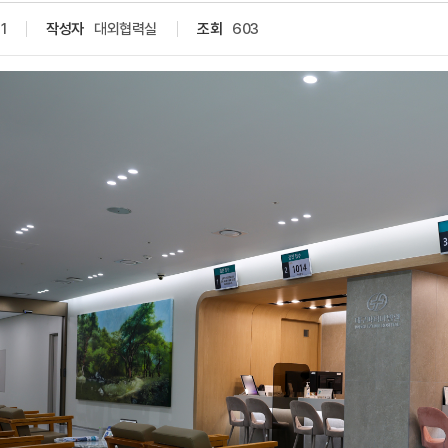
1
작성자
대외협력실
조회
603