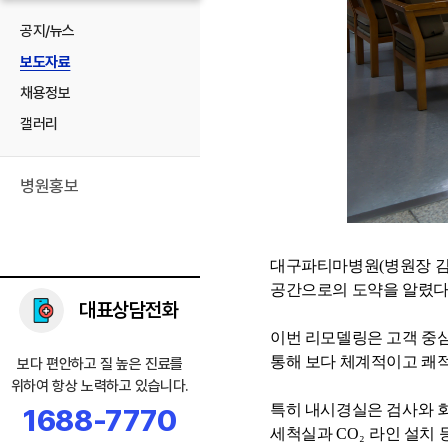
공지/뉴스
보도자료
채용정보
갤러리
병원홍보
대구파티마병원
(
병원장 
공간으로의 도약을 알렸
대표상담전화
이번 리모델링은 고객 중
통해 보다 체계적이고 쾌
보다 편안하고 질 높은 진료를
위하여 항상 노력하고 있습니다.
특히 내시경실은 검사와 
1688-7770
세척실과
CO
₂
라인 설치 