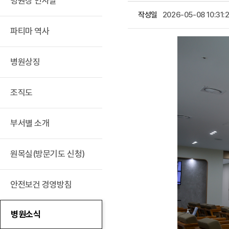
병원장 인사말
작성일
2026-05-08 10:31:2
파티마 역사
병원상징
조직도
부서별 소개
원목실(방문기도 신청)
안전보건 경영방침
병원소식