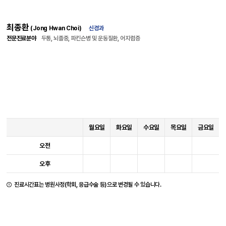
최종환
(Jong Hwan Choi)
신경과
전문진료분야
두통, 뇌졸중, 파킨슨병 및 운동질환, 어지럼증
월요일
화요일
수요일
목요일
금요일
오전
오후
진료시간표는 병원사정(학회, 응급수술 등)으로 변경될 수 있습니다.