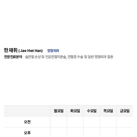
한재휘
(Jae Hwi Han)
정형외과
전문진료분야
슬관절 손상 및 인공관절치환술, 관절경 수술 및 일반 정형외과 질환
월요일
화요일
수요일
목요일
금요일
오전
오후