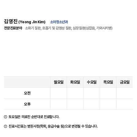
김영진
(Yeong Jin Kim)
소아청소년과
전문진료분야
소화기 질환, 호흡기 및 감염성 질환, 심장질환(심잡음, 가와사키병)
월요일
화요일
수요일
목요일
금요일
오전
오후
토요일은 의료진 순번대로 진료합니다.
진료시간표는 병원사정(학회, 응급수술 등)으로 변경될 수 있습니다.