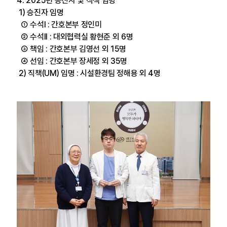
4. 2025년 승진자 및 직책 임명
1) 승진자 임명
① 수석I : 간호본부 정인미
② 수석II : 대외협력실 황현준 외 6명
③ 책임 : 간호본부 김영선 외 15명
④ 선임 : 간호본부 장세정 외 35명
2) 직책(UM) 임명 : 시설환경팀 정해용 외 4명