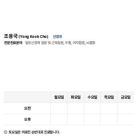
조용국
(Yong Kook Cho)
신경과
전문진료분야
말초신경계 질환 및 근육질환, 두통, 어지럼증, 뇌졸중
월요일
화요일
수요일
목요일
금요일
오전
오후
토요일은 의료진 순번대로 진료합니다.