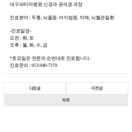
대구파티마병원 신경과 권석경 과장
진료분야 : 두통, 뇌졸중, 어지럼증, 치매, 뇌혈관질환
-진료일정-
오전 : 화, 토
오후 : 월, 화, 수, 금
*토요일은 전문의 순번대로 진료합니다.
진료문의 : 053-940-7370
다음글
이전글
목록