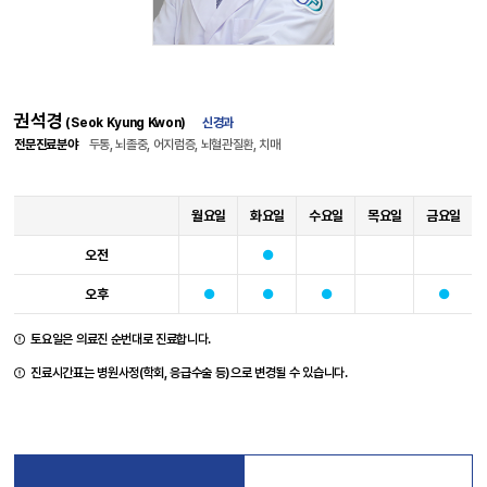
권석경
(Seok Kyung Kwon)
신경과
전문진료분야
두통, 뇌졸중, 어지럼증, 뇌혈관질환, 치매
월요일
화요일
수요일
목요일
금요일
오전
오후
토요일은 의료진 순번대로 진료합니다.
진료시간표는 병원사정(학회, 응급수술 등)으로 변경될 수 있습니다.