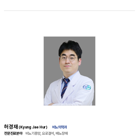
허경재
(Kyung Jae Hur)
비뇨의학과
전문진료분야
비뇨기종양, 요로결석, 배뇨장애