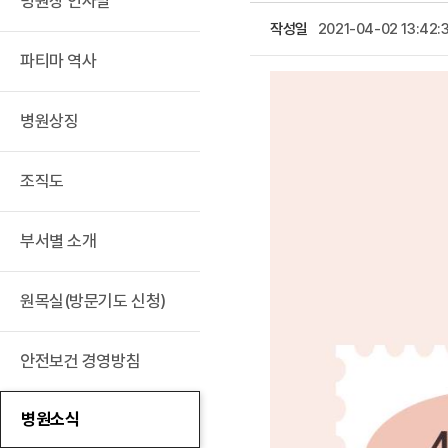
병원장 인사말
작성일
2021-04-02 13:42:
파티마 역사
병원상징
조직도
부서별 소개
원목실(방문기도 신청)
안전보건 경영방침
병원소식