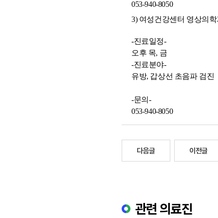
053-940-8050
3) 여성건강센터 영상의학
-진료일정-
오후 목, 금
-진료분야-
유방, 갑상선 초음파 검진
-문의-
053-940-8050
다음글
이전글
관련 의료진