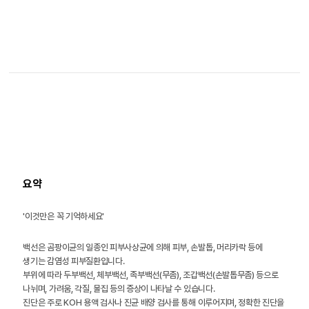
요약
'이것만은 꼭 기억하세요'
백선은 곰팡이균의 일종인 피부사상균에 의해 피부, 손발톱, 머리카락 등에
생기는 감염성 피부질환입니다.
부위에 따라 두부백선, 체부백선, 족부백선(무좀), 조갑백선(손발톱무좀) 등으로
나뉘며, 가려움, 각질, 물집 등의 증상이 나타날 수 있습니다.
진단은 주로 KOH 용액 검사나 진균 배양 검사를 통해 이루어지며, 정확한 진단을