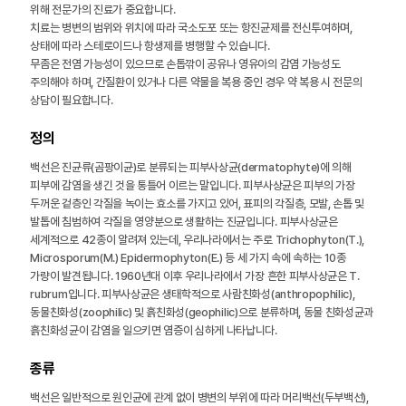
위해 전문가의 진료가 중요합니다.
치료는 병변의 범위와 위치에 따라 국소도포 또는 항진균제를 전신투여하며,
상태에 따라 스테로이드나 항생제를 병행할 수 있습니다.
무좀은 전염 가능성이 있으므로 손톱깎이 공유나 영유아의 감염 가능성도
주의해야 하며, 간질환이 있거나 다른 약물을 복용 중인 경우 약 복용 시 전문의
상담이 필요합니다.
정의
백선은 진균류(곰팡이균)로 분류되는 피부사상균(dermatophyte)에 의해
피부에 감염을 생긴 것을 통틀어 이르는 말입니다. 피부사상균은 피부의 가장
두꺼운 겉층인 각질을 녹이는 효소를 가지고 있어, 표피의 각질층, 모발, 손톱 및
발톱에 침범하여 각질을 영양분으로 생활하는 진균입니다. 피부사상균은
세계적으로 42종이 알려져 있는데, 우리나라에서는 주로 Trichophyton(T.),
Microsporum(M.) Epidermophyton(E.) 등 세 가지 속에 속하는 10종
가량이 발견됩니다. 1960년대 이후 우리나라에서 가장 흔한 피부사상균은 T.
rubrum입니다. 피부사상균은 생태학적으로 사람친화성(anthropophilic),
동물친화성(zoophilic) 및 흙친화성(geophilic)으로 분류하며, 동물 친화성균과
흙친화성균이 감염을 일으키면 염증이 심하게 나타납니다.
종류
백선은 일반적으로 원인균에 관계 없이 병변의 부위에 따라 머리백선(두부백선),