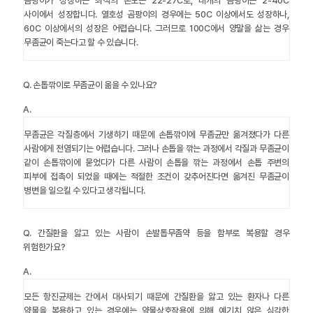
곰팡이가 성장하는 최적의 온도는 22-27C로, 대개의 곰팡이는 2-40C
사이에서 성장합니다. 열호성 곰팡이의 경우에는 50C 이상에서도 성장하나,
60C 이상에서의 성장은 어렵습니다. 그러므로 100C에서 양말을 삶는 경우
무좀균이 죽는다고 할 수 있습니다.
Q.
손톱깎이로 무좀균이 옮을 수 있나요?
A.
무좀균은 각질층에서 기생하기 때문에 손톱깎이에 무좀균만 옮겨졌다가 다른
사람에게 전염되기는 어렵습니다. 그러나 손톱을 깎는 과정에서 각질과 무좀균이
같이 손톱깎이에 묻었다가 다른 사람이 손톱을 깎는 과정에서 손톱 주변의
피부에 접촉이 되었을 때에는 적절한 조건이 갖추어진다면 옮겨진 무좀균이
병변을 일으킬 수 있다고 생각됩니다.
Q.
간질환을 앓고 있는 사람이 손발톱무좀약 등을 함부로 복용할 경우
위험한가요?
A.
모든 항진균제는 간에서 대사되기 때문에 간질환을 앓고 있는 환자나 다른
약물을 복용하고 있는 경우에는 약물상호작용에 의해 예기치 않은 심각한