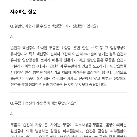
자주하는 질문
Q.
일반인이 쉽게 알 수 있는 백선증의 자가 진단법이 있나요?
A.
습진과 백선증의 하나인 무좀은 소양증, 홍반 인설, 수포 등 그 임상양상이
유사합니다. 특히 백선증이 발이나 조갑이 아닌 체부나 손에 생기는 경우 습진과
유사한 임상양상을 보이기 때문에 전문가가 아닌 일반인들은 무좀을 습진과
구분하기 어렵습니다.자가 진단하여 무분별하게 연고를 도포하거나 민간요법을
시행하면 원래 병변을 악화시키고 치료에 어려움을 초래하게 됩니다. 그러므로
습진이나 무좀이 의심되는 경우에는 자가로 진단하지 않고 피부과 전문의의
진료를 통해 정확한 진단과 치료를 받는 것이 무엇보다 중요합니다.
Q.
무좀과 습진의 가장 큰 차이는 무엇인가요?
A.
무좀과 습진의 가장 큰 차이는 무좀이 피부사상균(무좀균, 곰팡이)이라는
원인균에 의해 발생하는 감염성 피부질환이고, 습진은 감염성 피부질환이