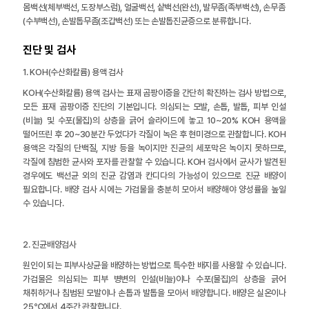
몸백선(체부백선, 도장부스럼), 얼굴백선, 샅백선(완선), 발무좀(족부백선), 손무좀
(수부백선), 손발톱무좀(조갑백선) 또는 손발톱진균증으로 분류합니다.
진단 및 검사
1. KOH(수산화칼륨) 용액 검사
KOH(수산화칼륨) 용액 검사는 표재 곰팡이증을 간단히 확진하는 검사 방법으로,
모든 표재 곰팡이증 진단의 기본입니다. 의심되는 모발, 손톱, 발톱, 피부 인설
(비늘) 및 수포(물집)의 상층을 긁어 슬라이드에 놓고 10~20% KOH 용액을
떨어뜨린 후 20~30분간 두었다가 각질이 녹은 후 현미경으로 관찰합니다. KOH
용액은 각질의 단백질, 지방 등을 녹이지만 진균의 세포막은 녹이지 못하므로,
각질에 침범한 균사와 포자를 관찰할 수 있습니다. KOH 검사에서 균사가 발견된
경우에도 백선균 외의 진균 감염과 칸디다의 가능성이 있으므로 진균 배양이
필요합니다. 배양 검사 시에는 가검물을 충분히 모아서 배양해야 양성률을 높일
수 있습니다.
2. 진균배양검사
원인이 되는 피부사상균을 배양하는 방법으로 특수한 배지를 사용할 수 있습니다.
가검물은 의심되는 피부 병변의 인설(비늘)이나 수포(물집)의 상층을 긁어
채취하거나 침범된 모발이나 손톱과 발톱을 모아서 배양합니다. 배양은 실온이나
25℃에서 4주간 관찰합니다.