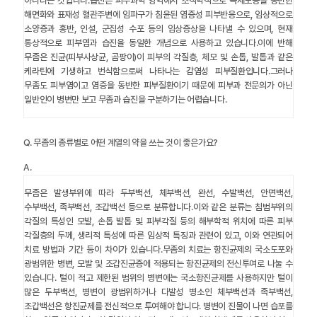
아니라는 것입니다.습진은 피부과학 영역에서 조직학적으로 극세포증을 동반한
해면화와 표재성 혈관주변에 임파구가 침윤된 염증성 피부반응으로, 임상적으로
소양증과 홍반, 인설, 군집성 수포 등의 임상증상을 나타낼 수 있으며, 현재
통상적으로 피부염과 습진을 동일한 개념으로 사용하고 있습니다.이에 반해
무좀은 진균(피부사상균, 곰팡이)이 피부의 각질층, 체모 및 손톱, 발톱과 같은
케라틴에 기생하고 번식함으로써 나타나는 감염성 피부질환입니다.그러나
무좀도 피부염이고 염증을 동반한 피부질환이기 때문에 피부과 전문의가 아닌
일반인이 병변만 보고 무좀과 습진을 구분하기는 어렵습니다.
Q.
무좀의 종류별로 어떤 계열의 약을 쓰는 것이 좋은가요?
A.
무좀은 발생부위에 따라 두부백선, 체부백선, 완선, 수발백선, 안면백선,
수부백선, 족부백선, 조갑백선 등으로 분류합니다.이와 같은 분류는 침범부위의
각질의 특성인 모발, 손톱 발톱 및 피부각질 등의 해부학적 위치에 따른 피부
각질층의 두께, 생리적 특성에 따른 임상적 특징과 관련이 있고, 이와 연관되어
치료 방법과 기간 등이 차이가 있습니다.무좀의 치료는 항진균제의 국소도포와
광범위한 병변, 모발 및 조갑진균증에 적용되는 항진균제의 전신투여로 나눌 수
있습니다. 털이 적고 제한된 범위의 병변에는 국소항진균제를 사용하지만 털이
많은 두부백선, 병변이 광범위하거나 다발성 병소인 체부백선과 족부백선,
조갑백선은 항진균제를 전신적으로 투여해야 합니다. 병변이 진물이 나면 습포를