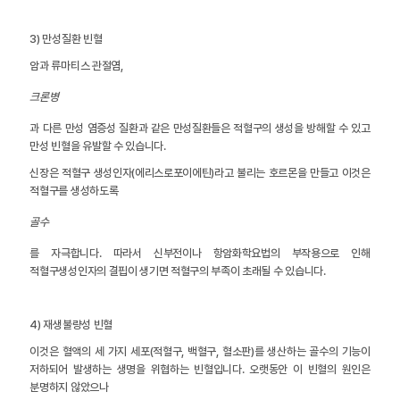
3) 만성질환 빈혈
암과 류마티스 관절염,
크론병
과 다른 만성 염증성 질환과 같은 만성질환들은 적혈구의 생성을 방해할 수 있고
만성 빈혈을 유발할 수 있습니다.
신장은 적혈구 생성인자(에리스로포이에틴)라고 불리는 호르몬을 만들고 이것은
적혈구를 생성하도록
골수
를 자극합니다. 따라서 신부전이나 항암화학요법의 부작용으로 인해
적혈구생성인자의 결핍이 생기면 적혈구의 부족이 초래될 수 있습니다.
4) 재생불량성 빈혈
이것은 혈액의 세 가지 세포(적혈구, 백혈구, 혈소판)를 생산하는 골수의 기능이
저하되어 발생하는 생명을 위협하는 빈혈입니다. 오랫동안 이 빈혈의 원인은
분명하지 않았으나