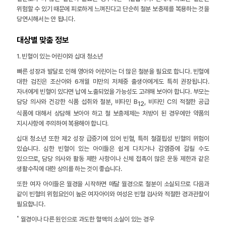
위험할 수 있기 때문에 피로하게 느껴진다고 단순히 철분 보충제를 복용하는 것을
당연시해서는 안 됩니다.
대상별 맞춤 정보
1. 빈혈이 있는 어린이와 십대 청소년
빠른 성장과 발달로 인해 영아와 어린이는 더 많은 철분을 필요로 합니다. 빈혈에
대한 검진은 조산아와 6개월 미만의 저체중 출생아에게도 특히 권장됩니다.
자녀에게 빈혈이 있다면 납에 노출되었을 가능성도 고려해 보아야 합니다. 부모는
담당 의사와 건강한 식품 섭취와 철분, 비타민 B
, 비타민 C의 적절한 공급
12
식품에 대해서 상담해 보아야 하고 철 보충제제는 처방이 된 경우에만 약품의
지시사항에 주의하여 복용해야 합니다.
십대 청소년 또한 제2 성장 급증기에 있어 빈혈, 특히 철결핍성 빈혈의 위험이
있습니다. 심한 빈혈이 있는 아이들은 쉽게 다치거나 감염증에 걸릴 수도
있으므로, 담당 의사와 활동 제한 사항이나 신체 접촉이 많은 운동 제한과 같은
생활수칙에 대한 상의를 하는 것이 좋습니다.
또한 여자 아이들은 월경을 시작하면 매달 월경으로 철분이 소실되므로 다음과
같이 빈혈의 위험요인이 높은 여자아이와 여성은 빈혈 검사와 적절한 경과관찰이
필요합니다.
˚ 월경이나 다른 원인으로 과도한 혈액의 소실이 있는 경우