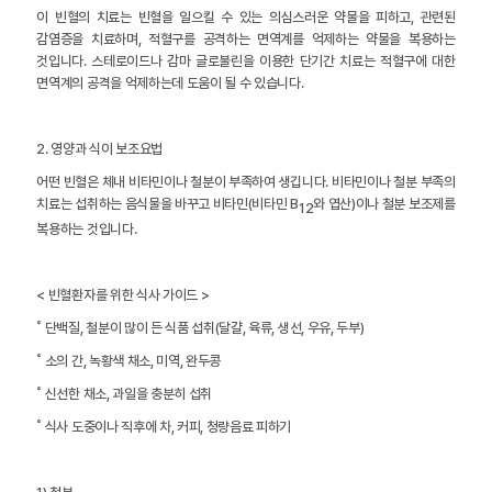
이 빈혈의 치료는 빈혈을 일으킬 수 있는 의심스러운 약물을 피하고, 관련된
감염증을 치료하며, 적혈구를 공격하는 면역계를 억제하는 약물을 복용하는
것입니다. 스테로이드나 감마 글로불린을 이용한 단기간 치료는 적혈구에 대한
면역계의 공격을 억제하는데 도움이 될 수 있습니다.
2. 영양과 식이 보조요법
어떤 빈혈은 체내 비타민이나 철분이 부족하여 생깁니다. 비타민이나 철분 부족의
치료는 섭취하는 음식물을 바꾸고 비타민(비타민 B
와 엽산)이나 철분 보조제를
12
복용하는 것입니다.
< 빈혈환자를 위한 식사 가이드 >
˚ 단백질, 철분이 많이 든 식품 섭취(달걀, 육류, 생선, 우유, 두부)
˚ 소의 간, 녹황색 채소, 미역, 완두콩
˚ 신선한 채소, 과일을 충분히 섭취
˚ 식사 도중이나 직후에 차, 커피, 청량음료 피하기