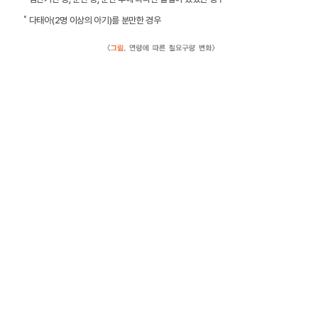
˚ 다태아(2명 이상의 아기)를 분만한 경우
3. 노인
노인에서의 빈혈은 기저 만성 질환이 있을 때, 철 결핍이 있을 때 또는 일반적인
영양 결핍이 있을 때 자주 발생합니다. 특히 노인 빈혈은 보통 다른 의학적 문제와
동반되어 발생하기 때문에 빈혈의 증상이나 증후가 특이적이지 않아서 간과되기
쉽습니다.