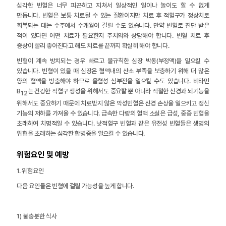
심각한 빈혈은 너무 피곤하고 지쳐서 일상적인 일이나 놀이도 할 수 없게
만듭니다. 빈혈은 보통 치료될 수 있는 질환이지만 치료 후 적혈구가 정상치로
회복되는 데는 수주에서 수개월이 걸릴 수도 있습니다. 만약 빈혈로 진단 받은
적이 있다면 어떤 치료가 필요한지 주치의와 상담해야 합니다. 빈혈 치료 후
증상이 빨리 좋아진다고 해도 치료를 끝까지 확실히 해야 합니다.
빈혈이 계속 방치되는 경우 빠르고 불규칙한 심장 박동(부정맥)을 일으킬 수
있습니다. 빈혈이 있을 때 심장은 혈액내의 산소 부족을 보충하기 위해 더 많은
양의 혈액을 방출해야 하므로 울혈성 심부전을 일으킬 수도 있습니다. 비타민
B
는 건강한 적혈구 생성을 위해서도 중요할 뿐 아니라 적절한 신경과 뇌기능을
12
위해서도 중요하기 때문에 치료받지 않은 악성빈혈은 신경 손상을 일으키고 정신
기능의 저하를 가져올 수 있습니다. 급속한 다량의 혈액 소실은 급성, 중증 빈혈을
초래하여 치명적일 수 있습니다. 낫적혈구 빈혈과 같은 유전성 빈혈들은 생명의
위협을 초래하는 심각한 합병증을 일으킬 수 있습니다.
위험요인 및 예방
1. 위험요인
다음 요인들은 빈혈에 걸릴 가능성을 높게 합니다.
1) 불충분한 식사