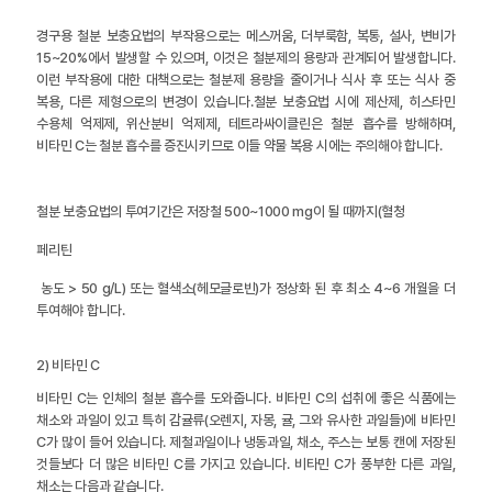
경구용 철분 보충요법의 부작용으로는 메스꺼움, 더부룩함, 복통, 설사, 변비가
15~20%에서 발생할 수 있으며, 이것은 철분제의 용량과 관계되어 발생합니다.
이런 부작용에 대한 대책으로는 철분제 용량을 줄이거나 식사 후 또는 식사 중
복용, 다른 제형으로의 변경이 있습니다.철분 보충요법 시에 제산제, 히스타민
수용체 억제제, 위산분비 억제제, 테트라싸이클린은 철분 흡수를 방해하며,
비타민 C는 철분 흡수를 증진시키므로 이들 약물 복용 시에는 주의해야 합니다.
철분 보충요법의 투여기간은 저장철 500~1000 mg이 될 때까지(혈청
페리틴
농도 > 50 g/L) 또는 혈색소(헤모글로빈)가 정상화 된 후 최소 4~6 개월을 더
투여해야 합니다.
2) 비타민 C
비타민 C는 인체의 철분 흡수를 도와줍니다. 비타민 C의 섭취에 좋은 식품에는
채소와 과일이 있고 특히 감귤류(오렌지, 자몽, 귤, 그와 유사한 과일들)에 비타민
C가 많이 들어 있습니다. 제철과일이나 냉동과일, 채소, 주스는 보통 캔에 저장된
것들보다 더 많은 비타민 C를 가지고 있습니다. 비타민 C가 풍부한 다른 과일,
채소는 다음과 같습니다.