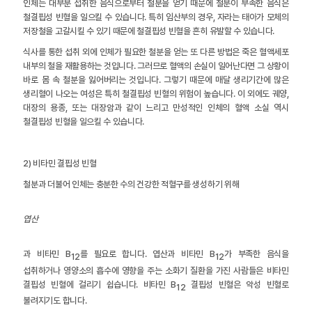
인체는 대부분 섭취한 음식으로부터 철분을 얻기 때문에 철분이 부족한 음식은
철결핍성 빈혈을 일으킬 수 있습니다. 특히 임산부의 경우, 자라는 태아가 모체의
저장철을 고갈시킬 수 있기 때문에 철결핍성 빈혈을 흔히 유발할 수 있습니다.
식사를 통한 섭취 외에 인체가 필요한 철분을 얻는 또 다른 방법은 죽은 혈액세포
내부의 철을 재활용하는 것입니다. 그러므로 혈액의 손실이 일어난다면 그 상황이
바로 몸 속 철분을 잃어버리는 것입니다. 그렇기 때문에 매달 생리기간에 많은
생리혈이 나오는 여성은 특히 철결핍성 빈혈의 위험이 높습니다. 이 외에도 궤양,
대장의 용종, 또는 대장암과 같이 느리고 만성적인 인체의 혈액 소실 역시
철결핍성 빈혈을 일으킬 수 있습니다.
2) 비타민 결핍성 빈혈
철분과 더불어 인체는 충분한 수의 건강한 적혈구를 생성하기 위해
엽산
과 비타민 B
를 필요로 합니다. 엽산과 비타민 B
가 부족한 음식을
12
12
섭취하거나 영양소의 흡수에 영향을 주는 소화기 질환을 가진 사람들은 비타민
결핍성 빈혈에 걸리기 쉽습니다. 비타민 B
결핍성 빈혈은 악성 빈혈로
12
불려지기도 합니다.