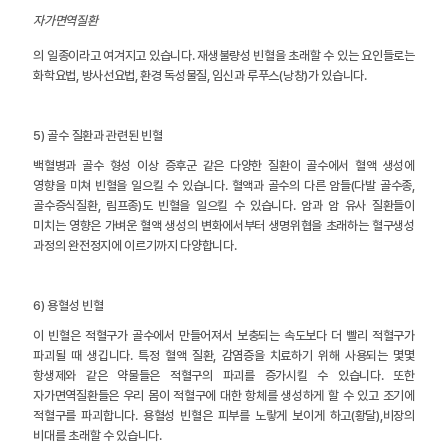
자가면역질환
의 일종이라고 여겨지고 있습니다. 재생불량성 빈혈을 초래할 수 있는 요인들로는
화학요법, 방사선요법, 환경 독성물질, 임신과 루푸스(낭창)가 있습니다.
5) 골수 질환과 관련된 빈혈
백혈병과 골수 형성 이상 증후군 같은 다양한 질환이 골수에서 혈액 생성에
영향을 미쳐 빈혈을 일으킬 수 있습니다. 혈액과 골수의 다른 암들(다발 골수종,
골수증식질환, 림프종)도 빈혈을 일으킬 수 있습니다. 암과 암 유사 질환들이
미치는 영향은 가벼운 혈액 생성의 변화에서부터 생명위협을 초래하는 혈구생성
과정의 완전정지에 이르기까지 다양합니다.
6) 용혈성 빈혈
이 빈혈은 적혈구가 골수에서 만들어져서 보충되는 속도보다 더 빨리 적혈구가
파괴될 때 생깁니다. 특정 혈액 질환, 감염증을 치료하기 위해 사용되는 몇몇
항생제와 같은 약물들은 적혈구의 파괴를 증가시킬 수 있습니다. 또한
자가면역질환들은 우리 몸이 적혈구에 대한 항체를 생성하게 할 수 있고 조기에
적혈구를 파괴합니다. 용혈성 빈혈은 피부를 노랗게 보이게 하고(황달),비장의
비대를 초래할 수 있습니다.