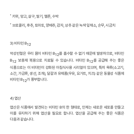
˚ 키위, 망고, 살구, 딸기, 멜론, 수박
˚ 브로콜리, 후추, 토마토, 양배추, 감자, 상추 같은 녹색 잎채소, 순무, 시금치
3) 비타민 B
12
악성빈혈은 우리 몸이 비타민 B
를 흡수할 수 없기 때문에 발생하므로, 비타민
12
B
보충제 복용으로 치료될 수 있습니다. 비타민 B
를 공급해 주는 좋은
12
12
식품으로는 이 비타민이 강화된 아침식사용 시리얼이 있으며, 특히 육류(소고기,
소간, 가금류, 생선, 조개), 달걀과 유제품(우유, 요거트, 치즈) 같은 동물성 식품에
비타민 B
가 풍부합니다.
12
4) 엽산
엽산은 식품에서 발견되는 비타민 B의 한 형태로, 인체는 새로운 세포를 만들고
이를 유지하기 위해 엽산을 필요로 합니다. 엽산을 공급해 주는 좋은 식품은
다음과 같습니다.