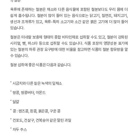
1) 철분
육류에 존재하는 철분은 채소와 다른 음식물에 포함된 철분보다도 우리 몸에 더
쉽게 흡수됩니다. 철분이 많이 들어 있는 음식으로는 닭고기, 칠면조, 돼지고기,
생선과 조개류가 있고, 육류-특히 소고기와 소간 같은 붉은 고기에 더 많이 들어
있습니다.
철분은 미네랄 보충제 형태의 종합 비타민제로 섭취할 수도 있고, 철분이 강화된
시리얼, 빵, 파스타 등으로 섭취할 수도 있습니다. 식품 포장의 영양성분 표기에
있는 철분의 하루 권장 요구량에 대한 비율을 참고하면 식품의 철분 함유량을 알
수 있습니다.
철분 섭취에 좋은 식품은 다음과 같습니다.
˚ 시금치와 다른 짙은 녹색의 잎채소
˚ 땅콩, 땅콩버터, 아몬드
˚ 달걀
˚ 콩 : 렌즈콩, 흰콩, 붉은콩, 구운 콩
˚ 건포도, 건살구, 건복숭아 같은 말린 과일
˚ 자두 주스