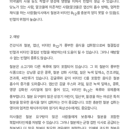
의약품의 사용 등도 적혈구 생성에 영향을 미쳐서 빈혈이 생길 수 있습니다.
당뇨가 있는 사람, 알코올에 의존적인 사람(알코올은 엽산의 흡수 방해), 엄격한
채식을 하는 사람들(식사에서 철분과 비타민 B
를 충분히 얻지 못할 수 있음)도
12
빈혈의 위험이 높습니다.
2. 예방
건강식과 철분, 엽산, 비타민 B
가 풍부한 음식을 섭취함으로써 철결핍성
12
빈혈과 비타민 결핍성 빈혈을 예방하는데 도움이 될 수 있습니다. 그러나 예방할
수 없는 빈혈의 종류도 많습니다.
철분은 소고기와 다른 육류에 많이 포함되어 있습니다. 그 외 철분이 풍부한
식품으로는 강낭콩 같은 콩류, 철분 강화 시리얼, 짙은 녹색 잎채소, 건조과일,
견과류, 씨앗류가 있습니다. 감귤류와 같이 비타민 C를 포함한 음식은 철분
흡수의 증가를 도와줍니다. 엽산은 감귤 주스와 과일, 짙은 녹색 잎채소, 콩류,
영양 강화된 시리얼에 많이 들어 있고, 비타민 B
는 육류와 유제품에
12
풍부합니다. 철분 요구량이 많은 성장기 어린이, 임산부, 월경을 하는 여성은 특히
철분을 함유한 음식을 많이 섭취하는 것이 중요합니다. 또한 충분한 철분 섭취는
영아와 엄격한 채식주의자와 장거리 육상선수에게도 중요합니다.
의사들은 철분 요구량이 많은 사람들에게 보충제나 철분을 포함한
복합비타민제를 처방할 수 있습니다. 그러나 철분제는 균형 잡힌 식사로 공급되는
철분보다 더 많은 철분이 필요한 경우에만 적절합니다. 인체에 과도한 철분은