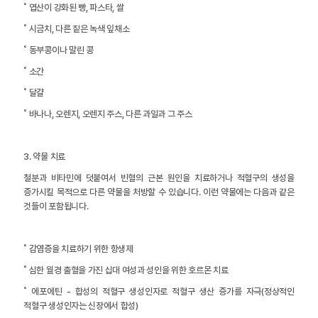
˚ 엽산이 강화된 빵, 파스타, 쌀
˚ 시금치, 다른 짙은 녹색 잎채소
˚ 동부콩이나 말린 콩
˚ 소간
˚ 달걀
˚ 바나나, 오렌지, 오렌지 주스, 다른 과일과 그 주스
3. 약물 치료
철분과 비타민에 덧붙여서 빈혈의 근본 원인을 치료하거나 적혈구의 생성을
증가시킬 목적으로 다른 약물을 처방할 수 있습니다. 이런 약물에는 다음과 같은
것들이 포함됩니다.
˚ 감염증을 치료하기 위한 항생제
˚ 심한 월경 출혈을 가진 십대 여성과 성인을 위한 호르몬 치료
˚ 에포에틴 - 합성의 적혈구 생성인자로 적혈구 생산 증가를 자극(정상적인
적혈구 생성인자는 신장에서 합성)