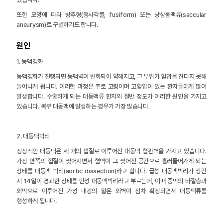
또한 모양에 따라 방추형(정사각뿔, fusiform) 또는 낭상동맥류(saccular
aneurysm)로 구별하기도 합니다.
원인
1. 동맥경화
동맥경화가 진행되면 동맥벽이 변화되어 약해지고, 그 부위가 혈압을 견디지 못해
늘어나게 됩니다. 이러한 과정은 주로 고령이며 고혈압이 있는 환자들에게 많이
발생합니다. 수술하게 되는 대동맥류 환자의 절반 정도가 이러한 원인을 가지고
있습니다. 복부 대동맥에 발생하는 경우가 가장 많습니다.
2. 대동맥박리
정상적인 대동맥은 세 개의 껍질로 이루어진 대동맥 혈관벽을 가지고 있습니다.
가장 안쪽의 껍질이 찢어지면서 혈액이 그 찢어진 공간으로 흘러들어가게 되는
상태를 대동맥 박리(aortic dissection)라고 합니다. 급성 대동맥박리가 생긴
지 14일이 경과한 상태를 만성 대동맥박리라고 부르는데, 이때 중막의 바깥층과
외막으로 이루어진 가성 내강의 얇은 외벽이 점차 확장되면서 대동맥류를
형성하게 됩니다.