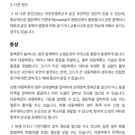
3. 다른 원인
그 외 다른 원인으로는 마르판증후군과 같은 유전적인 요인이 있을 수 있는데,
특징적으로 혈관벽의 가운데 막(media)이 변성되면서 발생합니다.또한 결핵이나
매독과 같은 동맥의 염증에 의해 생기거나 교통사고와 같은 외상에 의해서 생기는
경우도 있습니다.
증상
동맥류가 늘어나는 경우 동맥벽의 신경섬유의 자극으로 통증이 발생하게 됩니다.
복부 대동맥류는 허리나 배의 통증을 유발하고, 흉부 대동맥류는 가슴과 등에
통증을 유발합니다. 크기가 작은 대동맥류는 대부분 뚜렷한 증 상없이 흉부
방사선 사진에서 우연히 발견되는 반면, 크기가 큰 대동맥류의 경우에는 인접한
장기에 대한 압박 또는 폐쇄 증상이 생길 수 있습니다.
상행 대동맥류의 경우 상대정맥을 압박하여 상대정맥 증후군을 일으키거나, 흉골
뒤쪽을 압박하여 흉골이나 주위 늑골의 압박성 괴사를 일으킬 수 있습니다.
대동맥궁의 대동맥류는 기관을 압박할 수 있고, 경동맥을 압박하면 뇌로 가는
혈루가 줄어들 수도 있습니다. 하행 대동맥류의 경우 좌측 미주 신경 및
후두회귀신경의 손상으로 쉰 목소리를 유발할 수 있으며, 횡격막 신경의 마비로
횡격막 상승을 초래하기도 합니다.
그 밖에 식도나 기관지들의 압박 증상을 일으킬 수도 있으며, 심한 경우 폐를
침범하여 객혈(피를 토함) 증상을 보일 수도 있습니다. 대동맥류가 뒤쪽으로