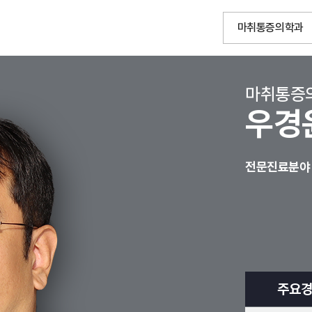
마취통증의학과
마취통증
우경
전문진료분야
주요