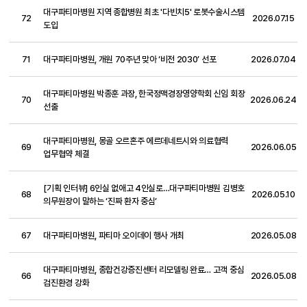
대구파티마병원 지역 종합병원 최초 '다빈치5' 로봇수술시스템
72
2026.07.15
도입
71
대구파티마병원, 개원 70주년 맞아 ‘비전 2030’ 선포
2026.07.04
대구파티마병원 박종훈 과장, 한국정맥경장영양학회 신임 회장
70
2026.06.24
선출
대구파티마병원, 몽골 오르혼주 에르데네트시와 의료협력
69
2026.06.05
업무협약 체결
[기획 인터뷰] 6인실 없애고 4인실로…대구파티마병원 김병호
68
2026.05.10
의무원장이 말하는 ‘진짜 환자 중심’
67
대구파티마병원, 파티마 오이데이 행사 개최
2026.05.08
대구파티마병원, 종합건강증진센터 리모델링 완료… 고객 중심
66
2026.05.08
검진환경 강화