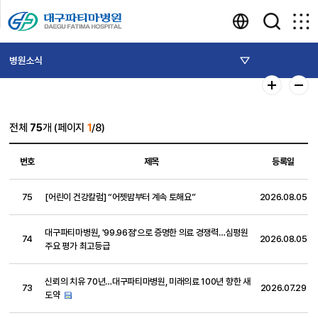
병원소식
전체
75
개 (페이지
1
/8)
번호
제목
등록일
75
[어린이 건강칼럼] “어젯밤부터 계속 토해요”
2026.08.05
대구파티마병원, '99.96점'으로 증명한 의료 경쟁력…심평원
74
2026.08.05
주요 평가 최고등급
신뢰의 치유 70년…대구파티마병원, 미래의료 100년 향한 새
73
2026.07.29
도약