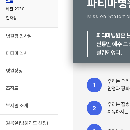
파티마병
이념
비전 2030
Mission Stateme
인재상
파티마병원은 
병원장 인사말
전통인 예수 그
설립되었다.
파티마 역사
병원상징
우리는 우리
1
조직도
안정과 평화
우리는 질병
부서별 소개
2
치유하시는 
원목실(방문기도 신청)