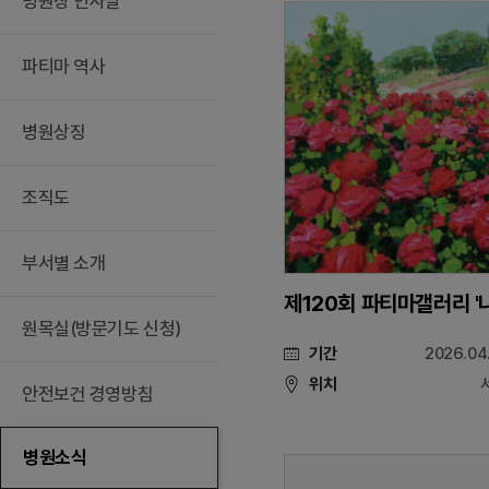
병원장 인사말
파티마 역사
병원상징
조직도
부서별 소개
원목실(방문기도 신청)
기간
2026.04
위치
안전보건 경영방침
병원소식