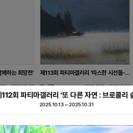
함께하는 희망전'
제113회 파티마갤러리 '따스한 시선들-보이다, 담다'
1.19 ~ 2026.02.06
기간
2025.11.03 ~ 2025.11.20
제112회 파티마갤러리 '또 다른 자연 : 브로콜리 숲
서관1층 파티마갤러리
위치
서관1층 파티마갤러리
2025.10.13 ~ 2025.10.31