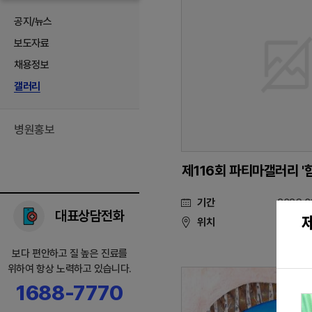
공지/뉴스
보도자료
채용정보
갤러리
병원홍보
제116회 파티마갤러리 '
기간
2026.0
대표상담전화
위치
보다 편안하고 질 높은 진료를
위하여 항상 노력하고 있습니다.
1688-7770