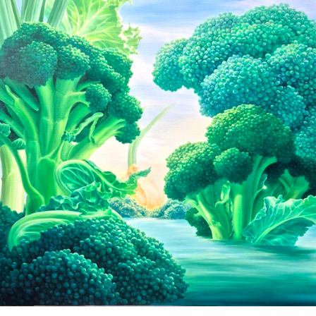
olace(위안)'
제110회 파티마갤러리 '수채화로 그린 물빛 소망'
9.16 ~ 2025.10.10
기간
2025.08.18 ~ 2025.09.15
서관1층 파티마갤러리
위치
서관1층 파티마갤러리