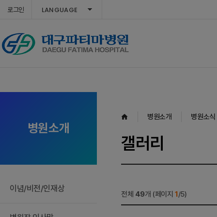
LANGUAGE
로그인
병원소개
병원소식
병원소개
갤러리
이념/비전/인재상
전체
49
개 (페이지
1
/5)