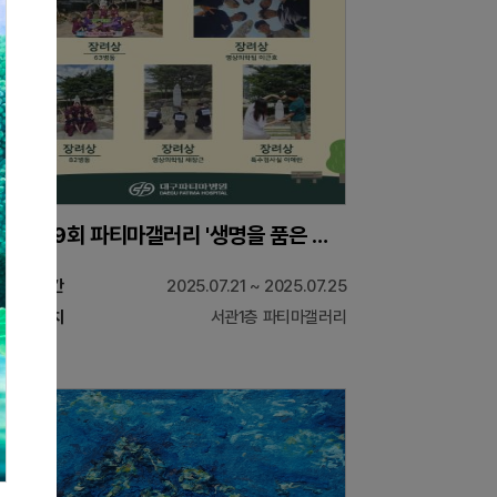
제109회 파티마갤러리 '생명을 품은 순간'
기간
2025.07.21 ~ 2025.07.25
위치
서관1층 파티마갤러리