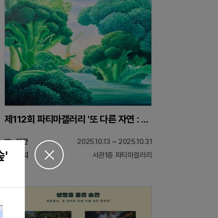
제112회 파티마갤러리 '또 다른 자연 : 브로콜리 숲'
기간
2025.10.13 ~ 2025.10.31
'
위치
서관1층 파티마갤러리