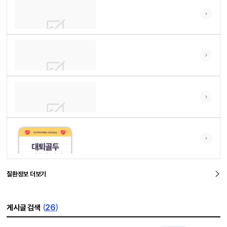
간의 양성종양(간혈관종)
질환백서
25-06-17
이상지질혈증
질환백서
25-06-16
갑상선 결절
질환백서
25-06-16
당뇨병
질환백서
25-06-16
건선
질환정보 더보기
질환백서
24-11-25
(
26
)
게시글 검색
대퇴골두 무혈성 괴사