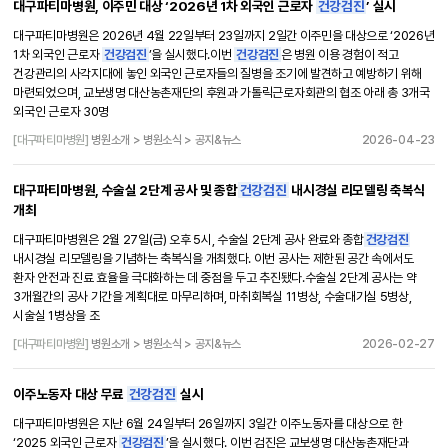
대구파티마병원, 이주민 대상 ‘2026년 1차 외국인 근로자
건강검진
’ 실시
대구파티마병원은 2026년 4월 22일부터 23일까지 2일간 이주민을 대상으로 ‘2026년
1차 외국인 근로자
건강검진
’을 실시했다.이번
건강검진
은 병원 이용 경험이 적고
건강관리의 사각지대에 놓인 외국인 근로자들의 질병을 조기에 발견하고 예방하기 위해
마련되었으며, 교보생명 대산농촌재단의 후원과 가톨릭근로자회관의 협조 아래 총 3개국
외국인 근로자 30명
[대구파티마병원]
병원소개 > 병원소식 > 공지&뉴스
2026-04-23
대구파티마병원, 수술실 2단계 공사 및 종합
건강검진
내시경실 리모델링 축복식
개최
대구파티마병원은 2월 27일(금) 오후 5시, 수술실 2단계 공사 완료와 종합
건강검진
내시경실 리모델링을 기념하는 축복식을 개최했다. 이번 공사는 제한된 공간 속에서도
환자 안전과 진료 효율을 극대화하는 데 중점을 두고 추진됐다.수술실 2단계 공사는 약
3개월간의 공사 기간을 계획대로 마무리하며, 마취회복실 11병상, 수술대기실 5병상,
시술실 1병상을 조
[대구파티마병원]
병원소개 > 병원소식 > 공지&뉴스
2026-02-27
이주노동자 대상 무료
건강검진
실시
대구파티마병원은 지난 6월 24일부터 26일까지 3일간 이주노동자를 대상으로 한
‘2025 외국인 근로자
건강검진
’을 실시했다. 이번 검진은 교보생명 대산농촌재단과