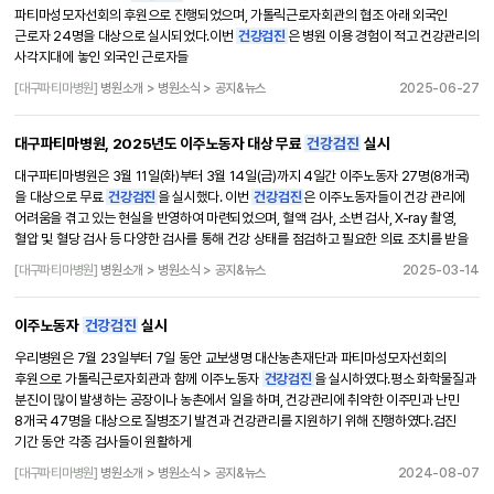
파티마성모자선회의 후원으로 진행되었으며, 가톨릭근로자회관의 협조 아래 외국인
근로자 24명을 대상으로 실시되었다.이번
건강검진
은 병원 이용 경험이 적고 건강관리의
사각지대에 놓인 외국인 근로자들
[대구파티마병원]
병원소개 > 병원소식 > 공지&뉴스
2025-06-27
대구파티마병원, 2025년도 이주노동자 대상 무료
건강검진
실시
대구파티마병원은 3월 11일(화)부터 3월 14일(금)까지 4일간 이주노동자 27명(8개국)
을 대상으로 무료
건강검진
을 실시했다. 이번
건강검진
은 이주노동자들이 건강 관리에
어려움을 겪고 있는 현실을 반영하여 마련되었으며, 혈액 검사, 소변 검사, X-ray 촬영,
혈압 및 혈당 검사 등 다양한 검사를 통해 건강 상태를 점검하고 필요한 의료 조치를 받을
[대구파티마병원]
병원소개 > 병원소식 > 공지&뉴스
2025-03-14
이주노동자
건강검진
실시
우리병원은 7월 23일부터 7일 동안 교보생명 대산농촌재단과 파티마성모자선회의
후원으로 가톨릭근로자회관과 함께 이주노동자
건강검진
을 실시하였다.평소 화학물질과
분진이 많이 발생하는 공장이나 농촌에서 일을 하며, 건강관리에 취약한 이주민과 난민
8개국 47명을 대상으로 질병조기 발견과 건강관리를 지원하기 위해 진행하였다.검진
기간 동안 각종 검사들이 원활하게
[대구파티마병원]
병원소개 > 병원소식 > 공지&뉴스
2024-08-07