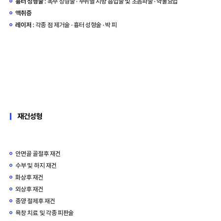
흉터 성형술
: 복부 성형술 · 부위별 지방 흡입술 및 초음파술 · 약물요법
액취증
레이저
: 각종 점 제거술 · 흉터 성형술 · 박 피
재건성형
안면골 골절후 재건
수부 및 하지 재건
화상후 재건
외상후 재건
종양 절제후 재건
욕창 치료 및 각종 피판술