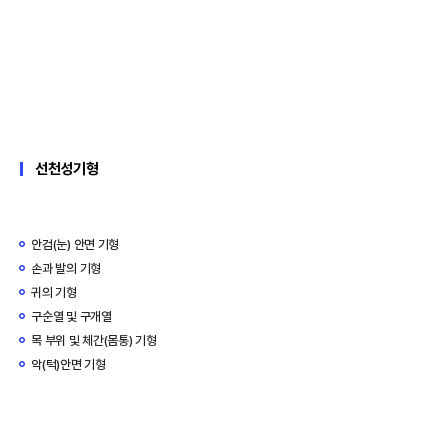
선천성기형
안검(눈) 안면 기형
손과 발의 기형
귀의 기형
구순열 및 구개열
목 부위 및 체간(몸통) 기형
악(턱)안면 기형