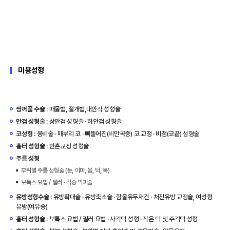
미용성형
쌍꺼풀 수술
: 매몰법, 절개법,내안각 성형술
안검 성형술
: 상안검 성형술 · 하안검 성형술
코성형
: 융비술 · 매부리 코 · 삐뚤어진(비만곡증) 코 교정 · 비첨(코끝) 성형술
흉터 성형술
: 반흔교정 성형술
주름 성형
부위별 주름 성형술 (눈, 이마, 볼, 턱, 목)
보톡스 요법 / 필러 · 각종 박피술
유방성형수술
: 유방확대술 · 유방축소술 · 함몰유두재건 · 처진유방 교정술, 여성형
유방(여유증)
흉터 성형술
: 보톡스 요법 / 필러 요법 · 사각턱 성형 · 작은 턱 및 주걱턱 성형