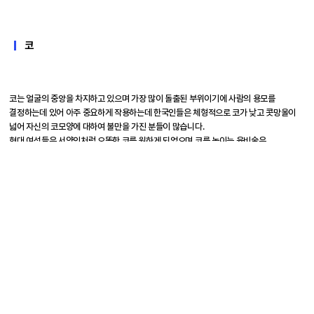
코
코는 얼굴의 중앙을 차지하고 있으며 가장 많이 돌출된 부위이기에 사람의 용모를
결정하는데 있어 아주 중요하게 작용하는데 한국인들은 체형적으로 코가 낮고 콧망울이
넓어 자신의 코모양에 대하여 불만을 가진 분들이 많습니다.
현대 여성들은 서양인처럼 오똑한 코를 원하게 되었으며 코를 높이는 융비술은
성형외과에서 보편적으로 널리 시행되는 수술의 한가지가 되었습니다. 아름답고 균형잡힌
코는 얼굴이 입체감있고 매력적인 윤곽으로 보이게 하므로, 코 성형수술도 얼굴 전체의
윤곽이나 크기와 조화를 이루면서 자연스럽게 만들어 주는 것이 가장 중요합니다.
코 성형수술에는 낮은 코를 높이는 융비술, 마귀할멈의 코를 연상시키는 매부리코 수술,
뭉툭한 코 수술, 삐뚤어진 코 수술등이 최근에는 과거처럼 무조건 코를 높이는
융비술보다는 콧망오릐 폭을 줄여주거나 코끝의 모양을 개선시켜 더욱 조화롭고 아름다운
코를 만들어주는 수술방법들이 보편화되었습니다. 또한 대부분의 코수술은
부분마취하에서 시행되어 수술중 환자가 원하는 코모양과 높이를 환자가 직접보며
결정하여 더욱 만족도 높은 수술을 시행할수 있습니다.