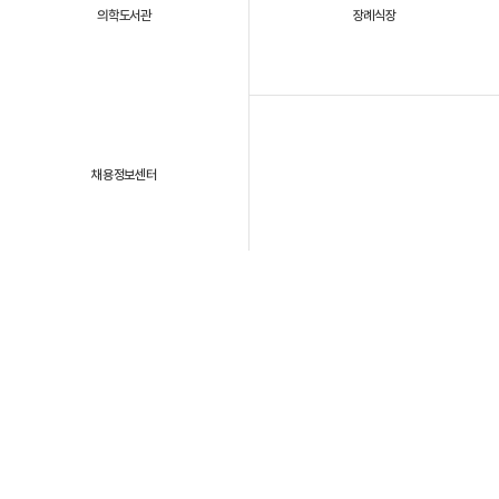
의학도서관
장례식장
채용정보센터
패밀리 사이트
개인정보처리방침
이용약관