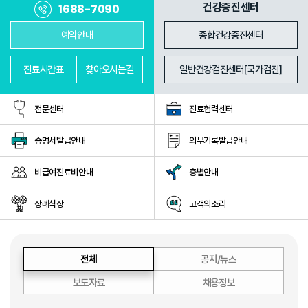
진료과
의료진
건강증진센터
1688-7090
예약안내
종합건강증진센터
진료
시간표
찾아
오시는길
일반건강검진센터[국가검진]
전문센터
진료협력센터
증명서발급안내
의무기록발급안내
비급여진료비안내
층별안내
장례식장
고객의소리
전체
공지/뉴스
보도자료
채용정보