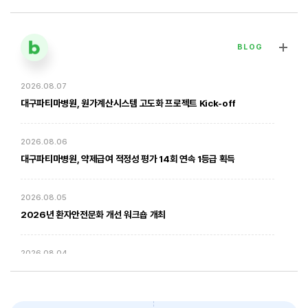
BLOG
2026.08.07
[대구파티마병원] 심장혈관흉부외과 김병호 의무원장 인터뷰 | 진료·
전문분야 이야기
대구파티마병원, 원가계산시스템 고도화 프로젝트 Kick-off
2026. 01. 20
2026.08.06
대구파티마병원, 약제급여 적정성 평가 14회 연속 1등급 획득
2026.08.05
2026년 환자안전문화 개선 워크숍 개최
2026.08.04
암환자의 방사선 치료 - 대구파티마병원 방사선종양학과 윤상모 과장
대구파티마병원, 동부도서관에서 '우리 아이 발달 체크리스트' 건강강좌
진행
2026. 02. 03