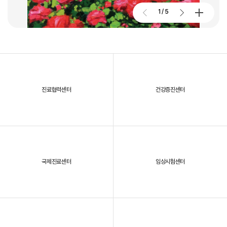
2026. 01. 02
2026.07.27
1
/
5
대구파티마병원, 개원 70주년 기념 및 제11회 생명사랑 생명주간 축제
진료협력센터
건강증진센터
2025년, 대구파티마병원을 되돌아보다
국제진료센터
임상시험센터