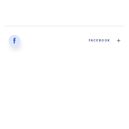
감염병과 건강한 삶 - 대구파티마병원 감염내과 김혜인 과장
FACEBOOK
2026. 04. 02
'생명을 잇다 - 세대를 잇다' 대구파티마병원 산부인과, 분만실
2026. 02. 12