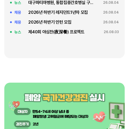
대구파티마병원, 통합집중간호병실 구축 축복식
뉴스
26.08.04
2026년 하반기 레지던트1년차 모집
채용
26.08.04
2026년 하반기 인턴 모집
채용
26.08.04
제40회 야심찬(夜深餐) 프로젝트
뉴스
26.08.03