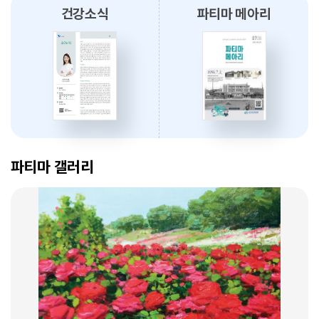
건강소식
파티마 메아리
2026.08.03
대구파티마병원, 개원 70주년 기념 『미션, 파티마에서 빛나다』 발간
축하식 개최
2026.07.31
대구광역시간호사회와 함께 개원 70주년 기념 커피부스 운영
암 표적치료 - 대구파티마병원 병리과 변정섭 과장
2026.07.30
2026. 01. 07
대구파티마병원, 진단검사의학과 리모델링 축복식 개최
파티마 갤러리
2026.07.29
우성진 동구청장, 대구파티마병원 방문
2026.07.28
대구파티마병원, 스타키보청기 대구센터로부터 개원 70주년 기념
암환자의 관리 - 대구파티마병원 혈액종양내과 이선아 과장
노트북 기증 받아