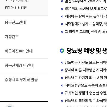
수검자 주의사항
임신 24주에서 28주 사이의
영유아 건강검진
많은 양의 소변을 보게 되므로
처음에는 살이 찌는 듯하나 점
응급진료안내
시력장애가 생기고 망막증, 백
그 외에도 고혈압, 신장염, 
가정간호
당뇨병 예방 및 
비급여진료비안내
당뇨병은 자신도 모르는 사이
항공신체검사 안내
증세에 따른 치료방법과 지켜
당뇨병은 완치가 되는 병이 
증명서·의무기록 발급
식이요법만으로 충분히 조절할
규칙적인 생활과 충분한 수면,
당뇨병의 최대의 적은 과식이