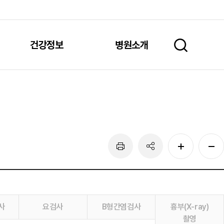
건강정보
병원소개
사
요검사
B형간염검사
흉부(X-ray)
촬영