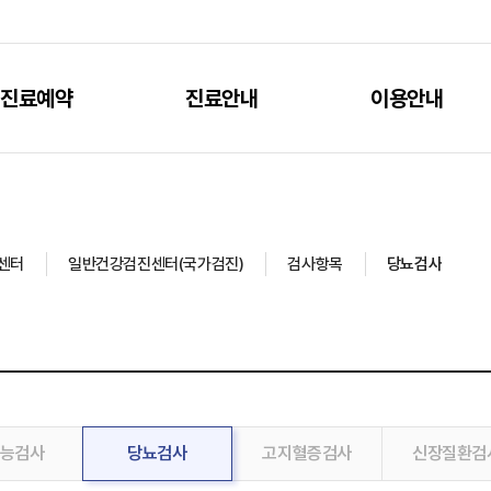
진료예약
진료안내
이용안내
센터
일반건강검진센터(국가검진)
검사항목
당뇨검사
능검사
당뇨검사
고지혈증검사
신장질환검