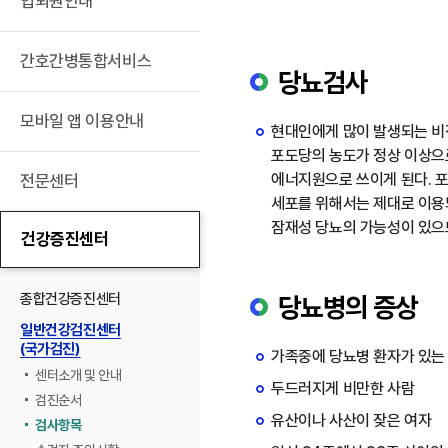
입퇴원안내
간호간병통합서비스
당뇨검사
모바일 앱 이용안내
현대인에게 많이 발생되는 비
포도당의 농도가 정상 이상으로
에너지원으로 쓰이게 된다. 
전문센터
세포를 위해서는 제대로 이용되
잠재성 당뇨의 가능성이 있으므
건강증진센터
종합건강증진센터
당뇨병의 증상
일반건강검진센터
(국가검진)
가족중에 당뇨병 환자가 있는
센터소개 및 안내
두드러지게 비만한 사람
검진순서
유산이나 사산이 잦은 여자
검사항목